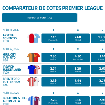
COMPARATEUR DE COTES PREMIER LEAGUE
Résultat du match (1X2)
AOÛT 21, 2026
1
X
2
ARSENAL
1.17
7.60
18.
COVENTRY
Premier Bet
Melbet
Melbe
19:00
AOÛT 22, 2026
1
X
2
HULL CITY
7.30
4.50
1.4
MAN UTD
Melbet
Premier Bet
Premier 
11:30
IPSWICH
2.74
3.28
2.6
SUNDERLAND
Melbet
Melbet
Melbe
14:00
BRENTFORD
2.39
3.64
2.7
TOTTENHAM
Melbet
Melbet
Melbe
16:30
AOÛT 23, 2026
1
X
2
BRIGHTON & HOVE
2.26
3.60
2.9
ASTON VILLA
Premier Bet
Melbet
Melbe
13:00