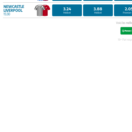
NEWCASTLE
3.24
3.88
2.0
LIVERPOOL
Melbet
Melbet
Premier 
15:30
Voici les meil
18+ Pari resp