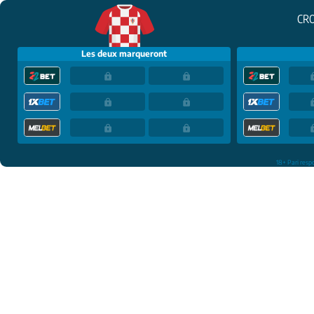
CRO
Les deux marqueront
18+ Pari resp