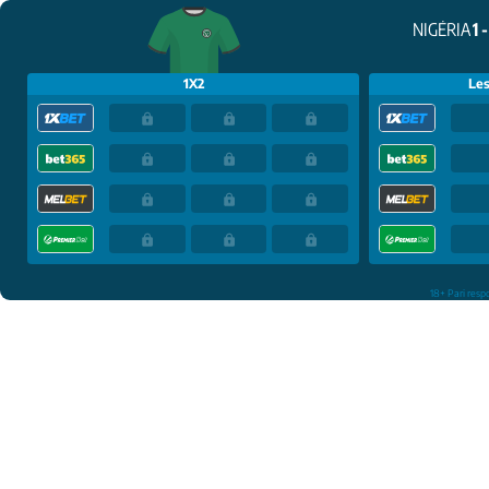
NIGÉRIA
1 -
1X2
Les
18+ Pari resp