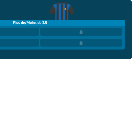
Plus de/Moins de 2.5