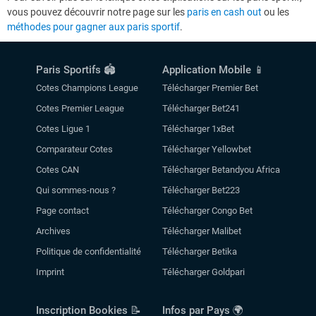
vous pouvez découvrir notre page sur les
paris en cash out
ou les
méthodes pour gagner aux paris sportif
.
Paris Sportifs 🏟️
Application Mobile 📱
Cotes Champions League
Télécharger Premier Bet
Cotes Premier League
Télécharger Bet241
Cotes Ligue 1
Télécharger 1xBet
Comparateur Cotes
Télécharger Yellowbet
Cotes CAN
Télécharger Betandyou Africa
Qui sommes-nous ?
Télécharger Bet223
Page contact
Télécharger Congo Bet
Archives
Télécharger Malibet
Politique de confidentialité
Télécharger Betika
Imprint
Télécharger Goldpari
Inscription Bookies 📝
Infos par Pays 🌍