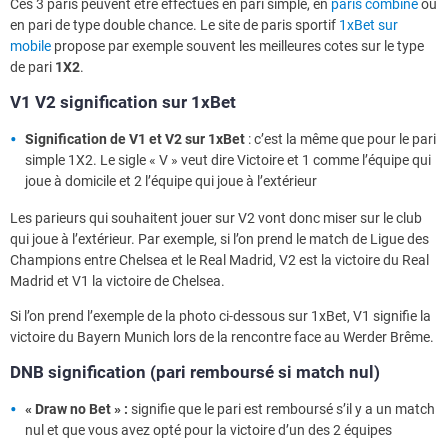
Ces 3 paris peuvent être effectués en pari simple, en
paris combiné
ou
en pari de type double chance. Le site de paris sportif
1xBet sur
mobile
propose par exemple souvent les meilleures cotes sur le type
de pari
1X2
.
V1 V2 signification sur 1xBet
Signification de V1 et V2 sur 1xBet
: c’est la même que pour le pari
simple 1X2. Le sigle « V » veut dire Victoire et 1 comme l’équipe qui
joue à domicile et 2 l’équipe qui joue à l’extérieur
Les parieurs qui souhaitent jouer sur V2 vont donc miser sur le club
qui joue à l’extérieur. Par exemple, si l’on prend le match de Ligue des
Champions entre Chelsea et le Real Madrid, V2 est la victoire du Real
Madrid et V1 la victoire de Chelsea.
Si l’on prend l’exemple de la photo ci-dessous sur 1xBet, V1 signifie la
victoire du Bayern Munich lors de la rencontre face au Werder Brême.
DNB signification (pari remboursé si match nul)
« Draw no Bet » :
signifie que le pari est remboursé s’il y a un match
nul et que vous avez opté pour la victoire d’un des 2 équipes