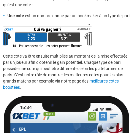
qu’est une cote :
Une cote
est un nombre donné par un bookmaker à un type de pari
Cette cote va être ensuite multipliée au montant de la mise effectuée
par un joueur afin d’obtenir le gain potentiel. Chaque type de pari
possède une cote qui peut être différente selon les plateformes de
paris. C’est notre rôle de montrer les meilleures cotes pour les plus
grands matchs par exemple via notre page des
meilleures cotes
boostées
.