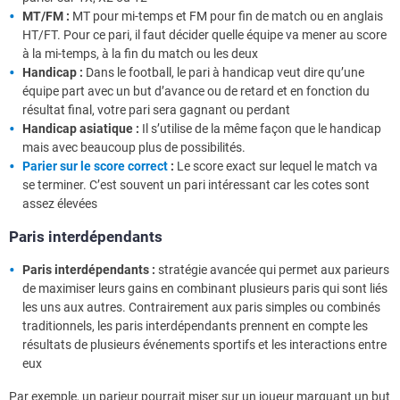
MT/FM :
MT pour mi-temps et FM pour fin de match ou en anglais
HT/FT. Pour ce pari, il faut décider quelle équipe va mener au score
à la mi-temps, à la fin du match ou les deux
Handicap :
Dans le football, le pari à handicap veut dire qu’une
équipe part avec un but d’avance ou de retard et en fonction du
résultat final, votre pari sera gagnant ou perdant
Handicap asiatique :
Il s’utilise de la même façon que le handicap
mais avec beaucoup plus de possibilités.
Parier sur le score correct
:
Le score exact sur lequel le match va
se terminer. C’est souvent un pari intéressant car les cotes sont
assez élevées
Paris interdépendants
Paris interdépendants :
stratégie avancée qui permet aux parieurs
de maximiser leurs gains en combinant plusieurs paris qui sont liés
les uns aux autres. Contrairement aux paris simples ou combinés
traditionnels, les paris interdépendants prennent en compte les
résultats de plusieurs événements sportifs et les interactions entre
eux
Par exemple, un parieur pourrait miser sur un joueur marquant un but