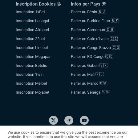
Inscription Bookies 📝
Infos par Pays 🌍
Inscription 1xBet
Parier au Bénin 🇧🇯
Inscription Lonagui
Parier au Burkina Faso 🇧🇫
Inscription Afropari
Parier au Cameroun 🇨🇲
Inscription 22bet
Parier en Cote d’Ivoire 🇨🇮
Inscription Linebet
Parier au Congo Brazza 🇨🇬
Inscription Megapari
Parier en RD Congo 🇨🇩
Inscription Betclic
Parier au Gabon 🇬🇦
Inscription 1win
Parier au Mali 🇲🇱
Inscription Melbet
Parier au Maroc 🇲🇦
Inscription Mojabet
Parier au Sénégal 🇸🇳
© 2026 parissportif-afrique.com
We use cookies to ensure that we give you the best experience on our
website. If you continue to use this site we will assume that you are