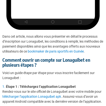
Dans cet article, nous allons vous présenter en détail le processus
d’inscription sur Lonaguibet, les conditions à remplir, les méthodes de
paiement disponibles ainsi que les avantages offerts aux nouveaux
utilisateurs de ce
bookmaker de paris sportifs en Guinée
.
Comment ouvrir un compte sur Lonaguibet en
plusieurs étapes ?
Voici un guide étape par étape pour vous inscrire facilement sur
Lonaguibet :
Étape 1 : Téléchargez l’application Lonaguibet
Rendez-vous sur le site officiel de Lonaguibet avec votre mobile pour
télécharger l’application Lonaguibet apk
. Assurez-vous d’avoir un
appareil Android compatible avec la dernière version de l’application.