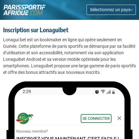
Sélectionnez un pays
Inscription sur Lonaguibet
Lonagui bet est un bookmaker en ligne qui opère seulement en
Guinée. Cette plateforme de paris sportifs se démarque par sa facilité
d’utilisation et son accessibilité, notamment via son application
Lonaguibet Android et sa version mobile optimisée pour les
smartphones. Lonaguibet propose une large gamme de paris sportifs
et offre des bonus attractifs aux nouveaux inscrits.