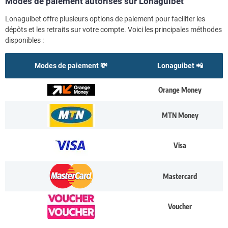
Modes de paiement autorisés sur Lonaguibet
Lonaguibet offre plusieurs options de paiement pour faciliter les
dépôts et les retraits sur votre compte. Voici les principales méthodes
disponibles :
Modes de paiement 💸
Lonaguibet 📲
Orange Money
MTN Money
Visa
Mastercard
Voucher