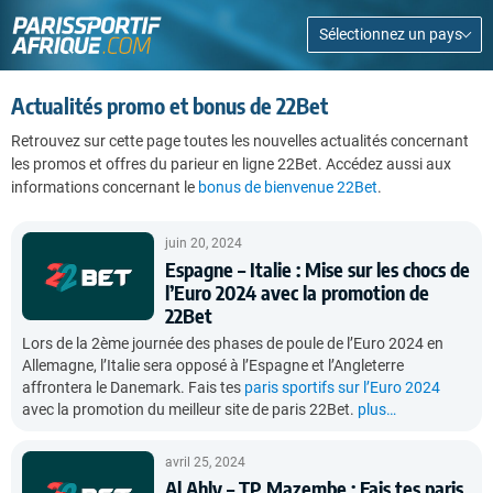
Sélectionnez un pays
Actualités promo et bonus de 22Bet
Retrouvez sur cette page toutes les nouvelles actualités concernant
les promos et offres du parieur en ligne 22Bet. Accédez aussi aux
informations concernant le
bonus de bienvenue 22Bet
.
juin 20, 2024
Espagne – Italie : Mise sur les chocs de
l’Euro 2024 avec la promotion de
22Bet
Lors de la 2ème journée des phases de poule de l’Euro 2024 en
Allemagne, l’Italie sera opposé à l’Espagne et l’Angleterre
affrontera le Danemark. Fais tes
paris sportifs sur l’Euro 2024
avec la promotion du meilleur site de paris 22Bet.
plus…
avril 25, 2024
Al Ahly – TP Mazembe : Fais tes paris