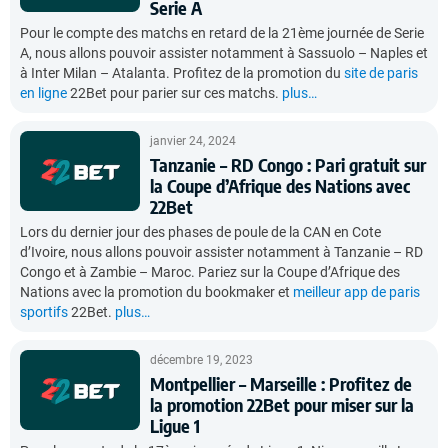
Serie A
Pour le compte des matchs en retard de la 21ème journée de Serie
A, nous allons pouvoir assister notamment à Sassuolo – Naples et
à Inter Milan – Atalanta. Profitez de la promotion du
site de paris
en ligne
22Bet pour parier sur ces matchs.
plus…
janvier 24, 2024
Tanzanie – RD Congo : Pari gratuit sur
la Coupe d’Afrique des Nations avec
22Bet
Lors du dernier jour des phases de poule de la CAN en Cote
d’Ivoire, nous allons pouvoir assister notamment à Tanzanie – RD
Congo et à Zambie – Maroc. Pariez sur la Coupe d’Afrique des
Nations avec la promotion du bookmaker et
meilleur app de paris
sportifs
22Bet.
plus…
décembre 19, 2023
Montpellier – Marseille : Profitez de
la promotion 22Bet pour miser sur la
Ligue 1