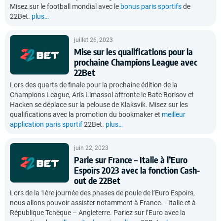
Misez sur le football mondial avec le
bonus paris sportifs
de
22Bet.
plus…
juillet 26, 2023
Mise sur les qualifications pour la
prochaine Champions League avec
22Bet
Lors des quarts de finale pour la prochaine édition de la
Champions League, Aris Limassol affronte le Bate Borisov et
Hacken se déplace sur la pelouse de Klaksvik. Misez sur les
qualifications avec la promotion du bookmaker et
meilleur
application paris sportif
22Bet.
plus…
juin 22, 2023
Parie sur France – Italie à l’Euro
Espoirs 2023 avec la fonction Cash-
out de 22Bet
Lors de la 1ère journée des phases de poule de l’Euro Espoirs,
nous allons pouvoir assister notamment à France – Italie et à
République Tchèque – Angleterre. Pariez sur l’Euro avec la