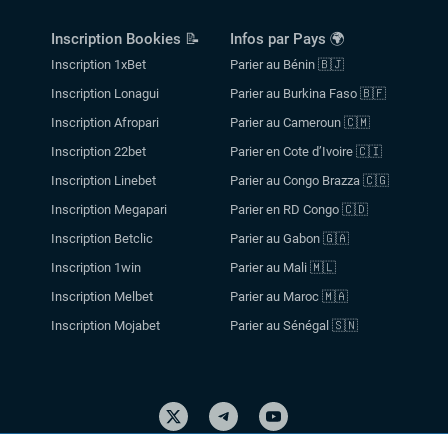
Inscription Bookies 📝
Infos par Pays 🌍
Inscription 1xBet
Parier au Bénin 🇧🇯
Inscription Lonagui
Parier au Burkina Faso 🇧🇫
Inscription Afropari
Parier au Cameroun 🇨🇲
Inscription 22bet
Parier en Cote d’Ivoire 🇨🇮
Inscription Linebet
Parier au Congo Brazza 🇨🇬
Inscription Megapari
Parier en RD Congo 🇨🇩
Inscription Betclic
Parier au Gabon 🇬🇦
Inscription 1win
Parier au Mali 🇲🇱
Inscription Melbet
Parier au Maroc 🇲🇦
Inscription Mojabet
Parier au Sénégal 🇸🇳