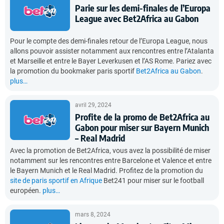
Parie sur les demi-finales de l’Europa
League avec Bet2Africa au Gabon
Pour le compte des demi-finales retour de l’Europa League, nous
allons pouvoir assister notamment aux rencontres entre l’Atalanta
et Marseille et entre le Bayer Leverkusen et l’AS Rome. Pariez avec
la promotion du bookmaker paris sportif
Bet2Africa au Gabon
.
plus…
avril 29, 2024
Profite de la promo de Bet2Africa au
Gabon pour miser sur Bayern Munich
– Real Madrid
Avec la promotion de Bet2Africa, vous avez la possibilité de miser
notamment sur les rencontres entre Barcelone et Valence et entre
le Bayern Munich et le Real Madrid. Profitez de la promotion du
site de paris sportif en Afrique
Bet241 pour miser sur le football
européen.
plus…
mars 8, 2024