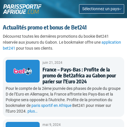
Sélectionnez un pays
Actualités promo et bonus de Bet241
Découvrez toutes les dernières promotions du bookie Bet241
réservée aux joueurs du Gabon. Le bookmaker offre une
application
bet241
pour tous ses clients.
juin 21, 2024
France – Pays-Bas : Profite de la
promo de Bet2africa au Gabon pour
parier sur l’Euro 2024
Pour le compte de la 2ème journée des phases de poule du groupe
D de l’Euro en Allemagne, la France affronte les Pays-Bas et la
Pologne sera opposée à l’Autriche. Profite de la promotion du
bookmaker de
paris sportif en Afrique
Bet241 pour miser sur
l’Euro 2024.
plus…
mai 9, 2024