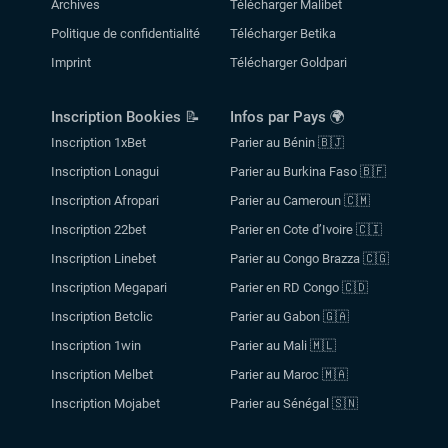
Archives
Télécharger Malibet
Politique de confidentialité
Télécharger Betika
Imprint
Télécharger Goldpari
Inscription Bookies 📝
Infos par Pays 🌍
Inscription 1xBet
Parier au Bénin 🇧🇯
Inscription Lonagui
Parier au Burkina Faso 🇧🇫
Inscription Afropari
Parier au Cameroun 🇨🇲
Inscription 22bet
Parier en Cote d’Ivoire 🇨🇮
Inscription Linebet
Parier au Congo Brazza 🇨🇬
Inscription Megapari
Parier en RD Congo 🇨🇩
Inscription Betclic
Parier au Gabon 🇬🇦
Inscription 1win
Parier au Mali 🇲🇱
Inscription Melbet
Parier au Maroc 🇲🇦
Inscription Mojabet
Parier au Sénégal 🇸🇳