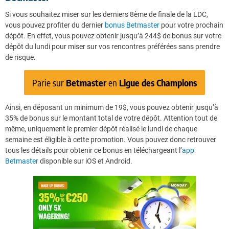
Si vous souhaitez miser sur les derniers 8ème de finale de la LDC,
vous pouvez profiter du dernier
bonus Betmaster
pour votre prochain
dépôt. En effet, vous pouvez obtenir jusqu’à 244$ de bonus sur votre
dépôt du lundi pour miser sur vos rencontres préférées sans prendre
de risque.
Parie sur
Betmaster
en
Ligue des Champions
Ainsi, en déposant un minimum de 19$, vous pouvez obtenir jusqu’à
35% de bonus sur le montant total de votre dépôt. Attention tout de
même, uniquement le premier dépôt réalisé le lundi de chaque
semaine est éligible à cette promotion. Vous pouvez donc retrouver
tous les détails pour obtenir ce bonus en téléchargeant l’
app
Betmaster
disponible sur iOS et Android.