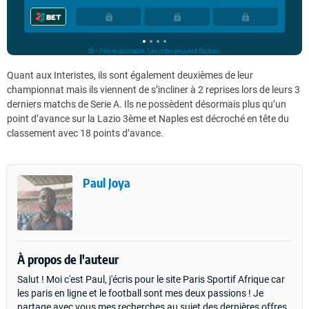
Quant aux Interistes, ils sont également deuxièmes de leur
championnat mais ils viennent de s’incliner à 2 reprises lors de leurs 3
derniers matchs de Serie A. Ils ne possèdent désormais plus qu’un
point d’avance sur la Lazio 3ème et Naples est décroché en tête du
classement avec 18 points d’avance.
Paul Joya
À propos de l'auteur
Salut ! Moi c'est Paul, j'écris pour le site Paris Sportif Afrique car
les paris en ligne et le football sont mes deux passions ! Je
partage avec vous mes recherches au sujet des dernières offres