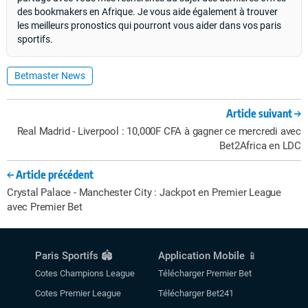
des bookmakers en Afrique. Je vous aide également à trouver
les meilleurs pronostics qui pourront vous aider dans vos paris
sportifs.
Betmaster News
Article suivant
Real Madrid - Liverpool : 10,000F CFA à gagner ce mercredi avec
Bet2Africa en LDC
Article précédent
Crystal Palace - Manchester City : Jackpot en Premier League
avec Premier Bet
Paris Sportifs 🏟️
Application Mobile 📱
Cotes Champions League
Télécharger Premier Bet
Cotes Premier League
Télécharger Bet241