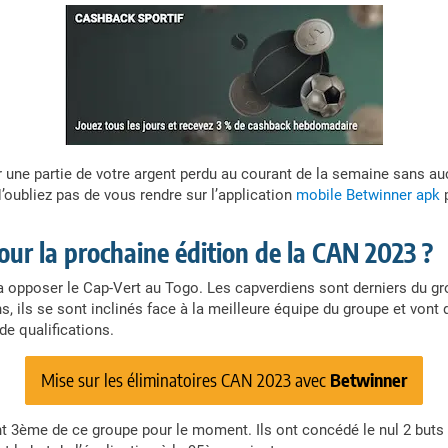
r une partie de votre argent perdu au courant de la semaine sans au
oubliez pas de vous rendre sur l’application
mobile Betwinner apk
p
pour la prochaine édition de la CAN 2023 ?
va opposer le Cap-Vert au Togo. Les capverdiens sont derniers du 
, ils se sont inclinés face à la meilleure équipe du groupe et vont
e qualifications.
Mise sur les éliminatoires CAN 2023 avec
Betwinner
t 3ème de ce groupe pour le moment. Ils ont concédé le nul 2 buts 