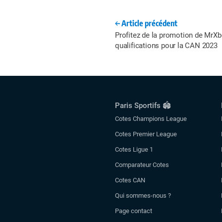
Article précédent
Profitez de la promotion de MrXbe
qualifications pour la CAN 2023
Paris Sportifs 🏟️
Cotes Champions League
Cotes Premier League
Cotes Ligue 1
Comparateur Cotes
Cotes CAN
Qui sommes-nous ?
Page contact