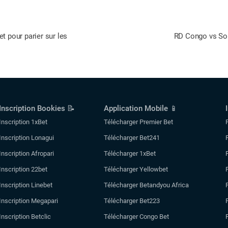
t pour parier sur les
RD Congo vs Sou
Inscription Bookies 📝
Application Mobile 📱
Inscription 1xBet
Télécharger Premier Bet
Inscription Lonagui
Télécharger Bet241
Inscription Afropari
Télécharger 1xBet
Inscription 22bet
Télécharger Yellowbet
Inscription Linebet
Télécharger Betandyou Africa
Inscription Megapari
Télécharger Bet223
Inscription Betclic
Télécharger Congo Bet