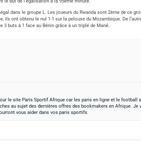
t le but de l’égalisation à la 95ème minute.
énégal dans le groupe L. Les joueurs du Rwanda sont 2ème de ce g
ée, ils ont obtenu le nul 1-1 sur la pelouse du Mozambique. De l’autr
re 3 buts à 1 face au Bénin grâce à un triplé de Mané.
 pour le site Paris Sportif Afrique car les paris en ligne et le footba
hes au sujet des dernières offres des bookmakers en Afrique. Je 
ourront vous aider dans vos paris sportifs.