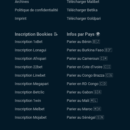
Archives
Télécharger Malibet
Politique de confidentialité
Télécharger Betika
Imprint
Télécharger Goldpari
Inscription Bookies 📝
Infos par Pays 🌍
Inscription 1xBet
Parier au Bénin 🇧🇯
Inscription Lonagui
Parier au Burkina Faso 🇧🇫
Inscription Afropari
Parier au Cameroun 🇨🇲
Inscription 22bet
Parier en Cote d’Ivoire 🇨🇮
Inscription Linebet
Parier au Congo Brazza 🇨🇬
Inscription Megapari
Parier en RD Congo 🇨🇩
Inscription Betclic
Parier au Gabon 🇬🇦
Inscription 1win
Parier au Mali 🇲🇱
Inscription Melbet
Parier au Maroc 🇲🇦
Inscription Mojabet
Parier au Sénégal 🇸🇳