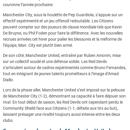
couronne l’année prochaine.
Manchester City, sous la houlette de Pep Guardiola, s’appuie sur un
effectif expérimenté et un jeu offensif redoutable. Les Citizens
peuvent compter sur des joueurs de classe mondiale tels que Kevin
De Bruyne, ou Phil Foden pour faire la différence. Avec les nouvelles
recrues arrivées cet hiver pour palier les blessures et la méforme de
l’équipe, Man. City est plutôt bien armé.
De son côté, Manchester United, entraîné par Ruben Amorim, mise
sur un collectif soudé et une défense solide. Les Red Devils
s’articulent autour de cadres expérimentés comme Bruno Fernandes,
tout en intégrant de jeunes talents prometteurs à l’image d’Amad
Diallo.
Lors de la phase aller, Manchester United s’est imposé sur la pelouse
de Manchester City (1-2), démontrant sa capacité à faire déjouer son
rival. En tout début de saison, les Red Devils ont cependant perdu le
Community Shield face aux Citizens (1-1, défaite aux tirs au but),
laissant présager une rivalité toujours aussi intense entre les deux
clubs.