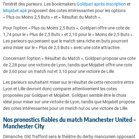
l’intérêt des parieurs. Les bookmakers
Goldpari après inscription
et
Mojabet apk
proposent des cotes intéressantes pour les options
« Plus ou Moins 2,5 Buts » et « Résultat du Match ».
Pour l’option « Plus ou Moins 2,5 Buts », Goldpari offre une cote de
1,74 pour le « Plus de 2,5 Buts » et 2,10 pour le « Moins de 2,5 Buts ».
Les parieurs qui pensent que le match sera riche en buts pourront
ainsi miser sur le « Plus de 2,5 Buts » avec une cote attractive.
Concernant l’option « Résultat du Match », Goldpari propose une cote
de 2,28 pour une victoire de Lyon, tandis que Mojabet offre une cote
de 3,60 pour un match nul et 3,10 pour une victoire de Lille.
Les parieurs souhaitant miser sur le résultat de cette rencontre entre
Lyon et Lille devront donc comparer attentivement les cotes
proposées par Goldpari et Mojabet. Goldpari semble être le choix
idéal pour miser sur une victoire de Lyon, tandis que Mojabet propose
des cotes intéressantes pour un match nul ou une victoire de Lille.
Nos pronostics fiables du match Manchester United –
Manchester City
Dimanche, Old Trafford sera le théâtre du derby mancunien opposant