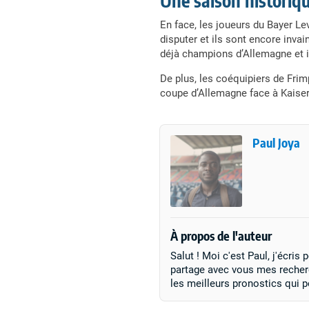
Une saison historiq
En face, les joueurs du Bayer Le
disputer et ils sont encore inva
déjà champions d’Allemagne et i
De plus, les coéquipiers de Frim
coupe d’Allemagne face à Kaisersl
Paul Joya
À propos de l'auteur
Salut ! Moi c'est Paul, j'écris
partage avec vous mes recherc
les meilleurs pronostics qui p