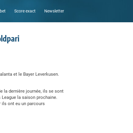
bet
Score exact
Newsletter
ldpari
talanta et le Bayer Leverkusen.
 la dernière journée, ils se sont
ns League la saison prochaine.
ils ont eu un parcours