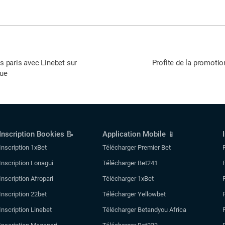
es paris avec Linebet sur
Profite de la promoti
gue
Inscription Bookies 📝
Application Mobile 📱
Inscription 1xBet
Télécharger Premier Bet
Inscription Lonagui
Télécharger Bet241
Inscription Afropari
Télécharger 1xBet
Inscription 22bet
Télécharger Yellowbet
Inscription Linebet
Télécharger Betandyou Africa