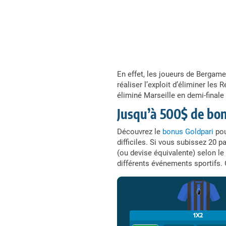
En effet, les joueurs de Bergame 
réaliser l’exploit d’éliminer les
éliminé Marseille en demi-finale
Jusqu’à 500$ de bon
Découvrez le
bonus Goldpari
pou
difficiles. Si vous subissez 20 p
(ou devise équivalente) selon le
différents événements sportifs. 