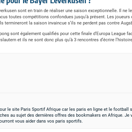
ue pour le Bayer Leverkusen ?
verkusen sont en train de réaliser une saison exceptionnelle. Il ne l
incus toutes compétitions confondues jusqu’à présent. Les joueurs 
ls termineront la saison invaincue s’ils ne perdent pas contre Aug
pong sont également qualifiés pour cette finale d’Europa League face 
autern et ils ne sont donc plus qu’à 3 rencontres d’écrire l’histoire
 pour le site Paris Sportif Afrique car les paris en ligne et le footba
hes au sujet des dernières offres des bookmakers en Afrique. Je 
ourront vous aider dans vos paris sportifs.