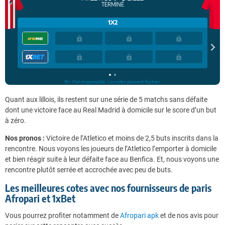
Quant aux lillois, ils restent sur une série de 5 matchs sans défaite
dont une victoire face au Real Madrid à domicile sur le score d’un but
à zéro.
Nos pronos :
Victoire de l’Atletico et moins de 2,5 buts inscrits dans la
rencontre. Nous voyons les joueurs de l’Atletico l’emporter à domicile
et bien réagir suite à leur défaite face au Benfica. Et, nous voyons une
rencontre plutôt serrée et accrochée avec peu de buts.
Les meilleures cotes avec nos fournisseurs de paris
Afropari et 1xBet
Vous pourrez profiter notamment de
Afropari apk
et de nos avis pour