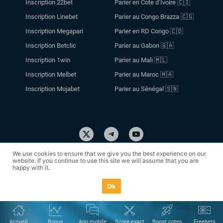
Inscription 22bet
Parier en Cote d’Ivoire 🇨🇮
Inscription Linebet
Parier au Congo Brazza 🇨🇬
Inscription Megapari
Parier en RD Congo 🇨🇩
Inscription Betclic
Parier au Gabon 🇬🇦
Inscription 1win
Parier au Mali 🇲🇱
Inscription Melbet
Parier au Maroc 🇲🇦
Inscription Mojabet
Parier au Sénégal 🇸🇳
© 2026 parissportif-afrique.com
We use cookies to ensure that we give you the best experience on our
website. If you continue to use this site we will assume that you are
happy with it.
Les termes et conditions des sites des paris en lignes respectifs s'appliquent.
Ok
18+. Pari responsable
gamblingtherapy.org.
Accueil
Bonus
App mobile
Score exact
Boost cotes
Freebets