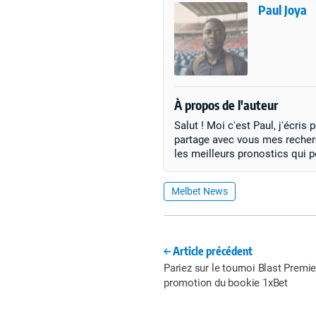
Paul Joya
À propos de l'auteur
Salut ! Moi c'est Paul, j'écris
partage avec vous mes recherc
les meilleurs pronostics qui p
Melbet News
Article précédent
Pariez sur le tournoi Blast Premi
promotion du bookie 1xBet