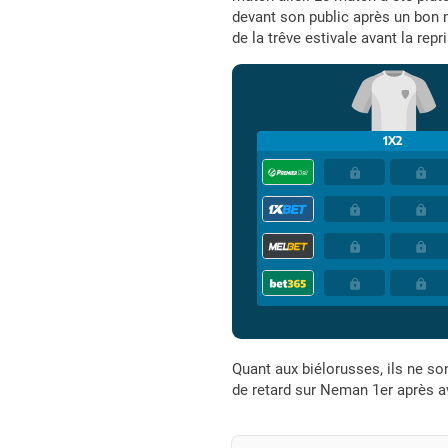
devant son public après un bon m
de la trêve estivale avant la repr
Quant aux biélorusses, ils ne s
de retard sur Neman 1er après a