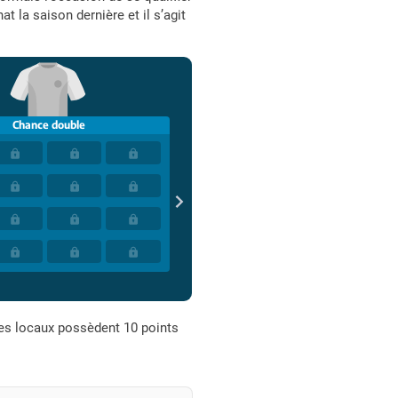
 la saison dernière et il s’agit
Les locaux possèdent 10 points