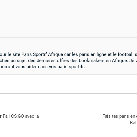
 pour le site Paris Sportif Afrique car les paris en ligne et le footba
hes au sujet des dernières offres des bookmakers en Afrique. Je 
ourront vous aider dans vos paris sportifs.
er Fall CS:GO avec la
Fais tes paris e
Bet