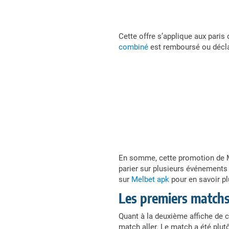
Cette offre s’applique aux paris 
combiné
est remboursé ou déclar
En somme, cette promotion de Me
parier sur plusieurs événements
sur
Melbet apk
pour en savoir pl
Les premiers match
Quant à la deuxième affiche de ce
match aller. Le match a été plut