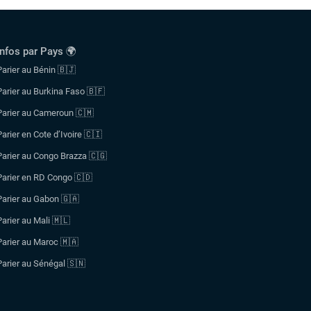
Infos par Pays 🌍
Parier au Bénin 🇧🇯
Parier au Burkina Faso 🇧🇫
Parier au Cameroun 🇨🇲
Parier en Cote d’Ivoire 🇨🇮
Parier au Congo Brazza 🇨🇬
Parier en RD Congo 🇨🇩
Parier au Gabon 🇬🇦
Parier au Mali 🇲🇱
Parier au Maroc 🇲🇦
Parier au Sénégal 🇸🇳