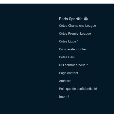
Paris Sportifs 🏟️
Cotes Champions League
Cotes Premier League
Cotes Ligue 1
Comparateur Cotes
Cotes CAN
Qui sommes-nous ?
Page contact
Archives
Politique de confidentialité
Imprint