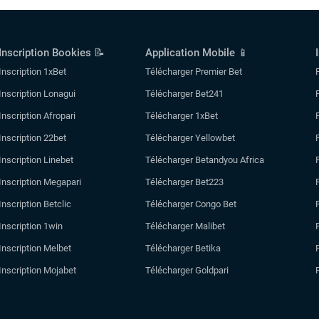
Inscription Bookies 📝
Application Mobile 📱
Inscription 1xBet
Télécharger Premier Bet
Inscription Lonagui
Télécharger Bet241
Inscription Afropari
Télécharger 1xBet
Inscription 22bet
Télécharger Yellowbet
Inscription Linebet
Télécharger Betandyou Africa
Inscription Megapari
Télécharger Bet223
Inscription Betclic
Télécharger Congo Bet
Inscription 1win
Télécharger Malibet
Inscription Melbet
Télécharger Betika
Inscription Mojabet
Télécharger Goldpari