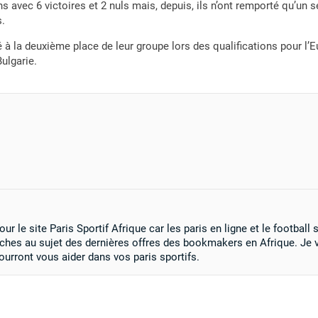
ns avec 6 victoires et 2 nuls mais, depuis, ils n’ont remporté qu’un 
.
 à la deuxième place de leur groupe lors des qualifications pour l’E
Bulgarie.
 pour le site Paris Sportif Afrique car les paris en ligne et le footba
hes au sujet des dernières offres des bookmakers en Afrique. Je 
ourront vous aider dans vos paris sportifs.