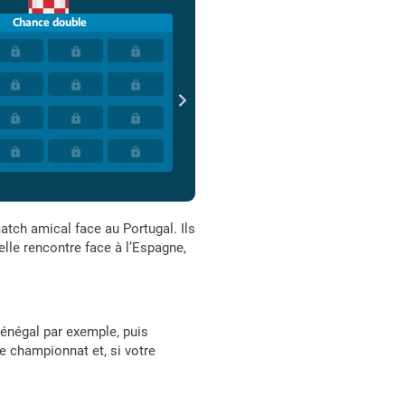
atch amical face au Portugal. Ils
elle rencontre face à l’Espagne,
énégal par exemple, puis
e championnat et, si votre