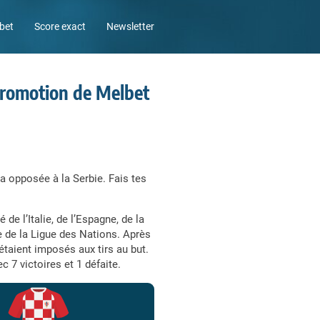
bet
Score exact
Newsletter
 promotion de Melbet
ra opposée à la Serbie. Fais tes
de l’Italie, de l’Espagne, de la
le de la Ligue des Nations. Après
étaient imposés aux tirs au but.
c 7 victoires et 1 défaite.