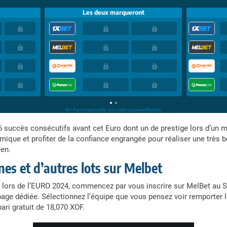
 6 succès consécutifs avant cet Euro dont un de prestige lors d’un m
mique et profiter de la confiance engrangée pour réaliser une très b
éen.
es et d’autres lots sur Melbet
lors de l’EURO 2024, commencez par vous inscrire sur MelBet au S
 page dédiée. Sélectionnez l’équipe que vous pensez voir remporter l
pari gratuit de 18,070 XOF.