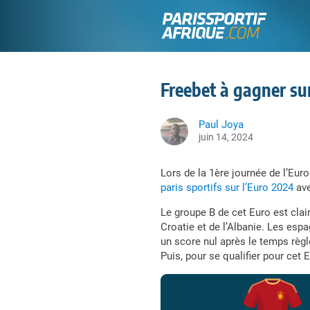
Freebet à gagner su
Paul Joya
juin 14, 2024
Lors de la 1ère journée de l’Euro
paris sportifs sur l’Euro 2024
ave
Le groupe B de cet Euro est clair
Croatie et de l’Albanie. Les espa
un score nul après le temps règl
Puis, pour se qualifier pour cet 