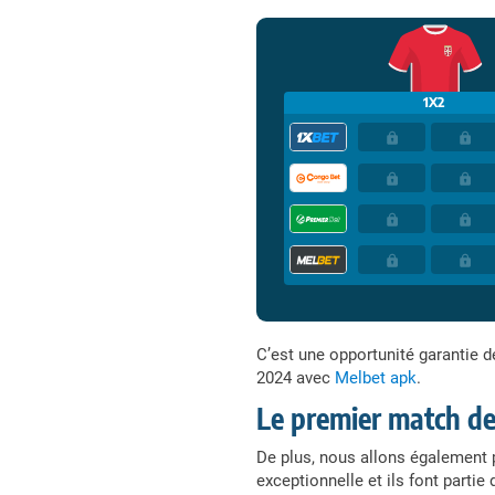
C’est une opportunité garantie d
2024 avec
Melbet apk
.
Le premier match de
De plus, nous allons également p
exceptionnelle et ils font partie