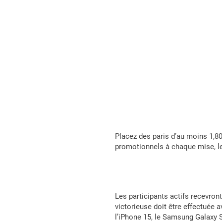
Placez des paris d’au moins 1,8
promotionnels à chaque mise, le
Les participants actifs recevron
victorieuse doit être effectuée 
l’iPhone 15, le Samsung Galaxy 