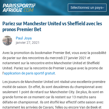
Sélectionnez un pays
Pariez sur Manchester United vs Sheffield avec les
pronos Premier Bet
Paul Joya
janvier 27, 2021
Avec la promotion du bookmaker Premier Bet, vous avez la possibilité
de parier sur des rencontres du mercredi 27 janvier 2021 et
notamment sur la rencontre entre Manchester United et Sheffield
United. Pariez sur la rencontre de Premier League avec la promo de
l’
application de paris sportif gratuit
.
Les joueurs de Manchester United ont réalisé une excellente première
moitié de saison. En effet, ils sont deuxièmes du championnat avec
seulement 1 point de retard sur Manchester City. De plus, ils sont en
grande forme en ce moment car ils restent sur 13 matchs sans
défaite en championnat. Ils ont étoffé leur effectif cette saison avec
notamment les arrivées de Cavani, Telles ou encore Van de Beek et