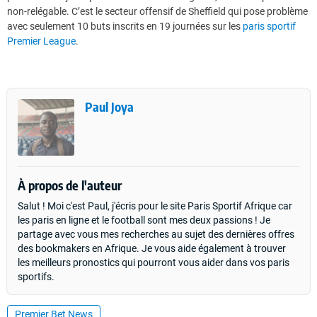
non-relégable. C’est le secteur offensif de Sheffield qui pose problème
avec seulement 10 buts inscrits en 19 journées sur les
paris sportif
Premier League
.
Paul Joya
À propos de l'auteur
Salut ! Moi c'est Paul, j'écris pour le site Paris Sportif Afrique car
les paris en ligne et le football sont mes deux passions ! Je
partage avec vous mes recherches au sujet des dernières offres
des bookmakers en Afrique. Je vous aide également à trouver
les meilleurs pronostics qui pourront vous aider dans vos paris
sportifs.
Premier Bet News