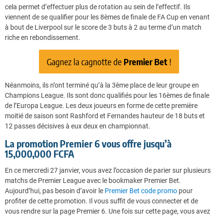
cela permet d’effectuer plus de rotation au sein de l’effectif. Ils
viennent de se qualifier pour les 8èmes de finale de FA Cup en venant
à bout de Liverpool sur le score de 3 buts à 2 au terme d’un match
riche en rebondissement.
Gagnez la cagnotte de
Premier Bet
!
Néanmoins, ils n’ont terminé qu’à la 3ème place de leur groupe en
Champions League. Ils sont donc qualifiés pour les 16èmes de finale
de l’Europa League. Les deux joueurs en forme de cette première
moitié de saison sont Rashford et Fernandes hauteur de 18 buts et
12 passes décisives à eux deux en championnat.
La promotion Premier 6 vous offre jusqu’à
15,000,000 FCFA
En ce mercredi 27 janvier, vous avez l’occasion de parier sur plusieurs
matchs de Premier League avec le bookmaker Premier Bet.
Aujourd’hui, pas besoin d’avoir le
Premier Bet code promo
pour
profiter de cette promotion. Il vous suffit de vous connecter et de
vous rendre sur la page Premier 6. Une fois sur cette page, vous avez