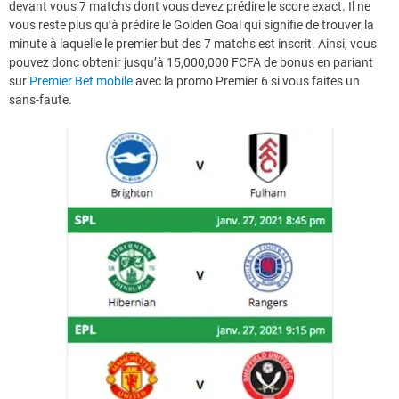
devant vous 7 matchs dont vous devez prédire le score exact. Il ne
vous reste plus qu’à prédire le Golden Goal qui signifie de trouver la
minute à laquelle le premier but des 7 matchs est inscrit. Ainsi, vous
pouvez donc obtenir jusqu’à 15,000,000 FCFA de bonus en pariant
sur
Premier Bet mobile
avec la promo Premier 6 si vous faites un
sans-faute.