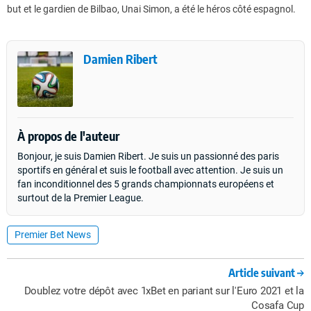
but et le gardien de Bilbao, Unai Simon, a été le héros côté espagnol.
Damien Ribert
À propos de l'auteur
Bonjour, je suis Damien Ribert. Je suis un passionné des paris
sportifs en général et suis le football avec attention. Je suis un
fan inconditionnel des 5 grands championnats européens et
surtout de la Premier League.
Premier Bet News
Article suivant
Doublez votre dépôt avec 1xBet en pariant sur l'Euro 2021 et la
Cosafa Cup