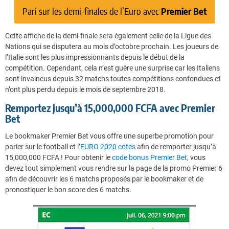
Pari sur les demi-finales de l’Euro avec
Premier Bet
Cette affiche de la demi-finale sera également celle de la Ligue des
Nations qui se disputera au mois d’octobre prochain. Les joueurs de
l’Italie sont les plus impressionnants depuis le début de la
compétition. Cependant, cela n’est guère une surprise car les Italiens
sont invaincus depuis 32 matchs toutes compétitions confondues et
n’ont plus perdu depuis le mois de septembre 2018.
Remportez jusqu’à 15,000,000 FCFA avec Premier
Bet
Le bookmaker Premier Bet vous offre une superbe promotion pour
parier sur le football et l’
EURO 2020 cotes
afin de remporter jusqu’à
15,000,000 FCFA ! Pour obtenir le
code bonus Premier Bet
, vous
devez tout simplement vous rendre sur la page de la promo Premier 6
afin de découvrir les 6 matchs proposés par le bookmaker et de
pronostiquer le bon score des 6 matchs.