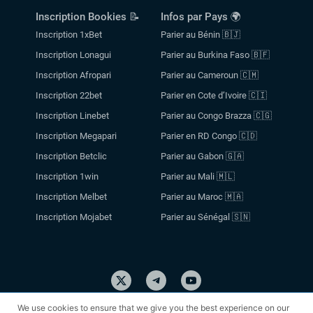
Inscription Bookies 📝
Infos par Pays 🌍
Inscription 1xBet
Parier au Bénin 🇧🇯
Inscription Lonagui
Parier au Burkina Faso 🇧🇫
Inscription Afropari
Parier au Cameroun 🇨🇲
Inscription 22bet
Parier en Cote d’Ivoire 🇨🇮
Inscription Linebet
Parier au Congo Brazza 🇨🇬
Inscription Megapari
Parier en RD Congo 🇨🇩
Inscription Betclic
Parier au Gabon 🇬🇦
Inscription 1win
Parier au Mali 🇲🇱
Inscription Melbet
Parier au Maroc 🇲🇦
Inscription Mojabet
Parier au Sénégal 🇸🇳
© 2026 parissportif-afrique.com
We use cookies to ensure that we give you the best experience on our