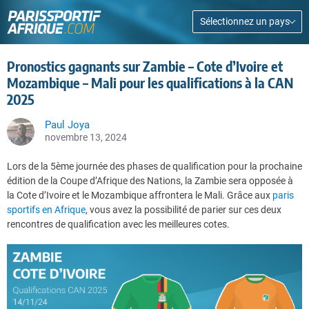
Sélectionnez un pays
Pronostics gagnants sur Zambie – Cote d’Ivoire et
Mozambique – Mali pour les qualifications à la CAN
2025
Paul Joya
novembre 13, 2024
Lors de la 5ème journée des phases de qualification pour la prochaine
édition de la Coupe d’Afrique des Nations, la Zambie sera opposée à
la Cote d’Ivoire et le Mozambique affrontera le Mali. Grâce aux
paris
sportifs en Afrique
, vous avez la possibilité de parier sur ces deux
rencontres de qualification avec les meilleures cotes.