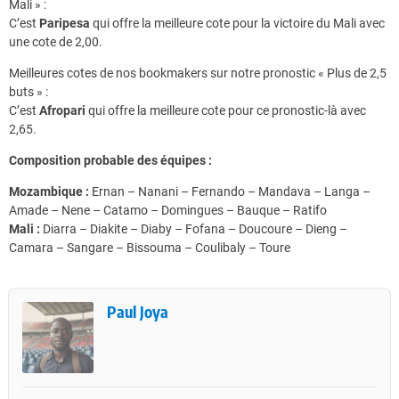
Mali » :
C’est
Paripesa
qui offre la meilleure cote pour la victoire du Mali avec
une cote de 2,00.
Meilleures cotes de nos bookmakers sur notre pronostic « Plus de 2,5
buts » :
C’est
Afropari
qui offre la meilleure cote pour ce pronostic-là avec
2,65.
Composition probable des équipes :
Mozambique :
Ernan – Nanani – Fernando – Mandava – Langa –
Amade – Nene – Catamo – Domingues – Bauque – Ratifo
Mali :
Diarra – Diakite – Diaby – Fofana – Doucoure – Dieng –
Camara – Sangare – Bissouma – Coulibaly – Toure
Paul Joya