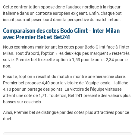
Cette confrontation oppose donc l’audace nordique à la rigueur
italienne dans un contexte européen exigeant. Enfin, chaque but
inscrit pourrait peser lourd dans la perspective du match retour.
Comparaison des cotes Bodo Glimt – Inter Milan
avec Premier Bet et Bet241
Nous examinons maintenant les cotes pour Bodo Glimt face à l’Inter
Milan. Tout d’abord, l’option « les deux équipes marquent » reste très
suivie. Premier bet fixe cette option à 1,53 pour le oui et 2,34 pour le
non.
Ensuite, l’option « résultat du match » montre une hiérarchie claire.
Premier bet propose 4,40 pour la victoire de l’équipe locale. Il affiche
4,10 pour un partage des points. La victoire de l’équipe visiteuse
atteint une cote de 1,71. Toutefois, Bet 241 présente des valeurs plus
basses sur ces choix.
Ainsi, Premier bet se distingue par des cotes plus attractives pour ce
duel.