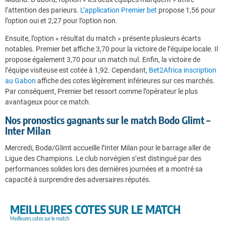
l’attention des parieurs.
L’application Premier bet
propose 1,56 pour
l’option oui et 2,27 pour l’option non.
Ensuite, l’option « résultat du match » présente plusieurs écarts
notables. Premier bet affiche 3,70 pour la victoire de l’équipe locale. Il
propose également 3,70 pour un match nul. Enfin, la victoire de
l’équipe visiteuse est cotée à 1,92. Cependant,
Bet2Africa inscription
au Gabon
affiche des cotes légèrement inférieures sur ces marchés.
Par conséquent, Premier bet ressort comme l’opérateur le plus
avantageux pour ce match.
Nos pronostics gagnants sur le match Bodo Glimt –
Inter Milan
Mercredi, Bodø/Glimt accueille l’Inter Milan pour le barrage aller de
Ligue des Champions. Le club norvégien s’est distingué par des
performances solides lors des dernières journées et a montré sa
capacité à surprendre des adversaires réputés.