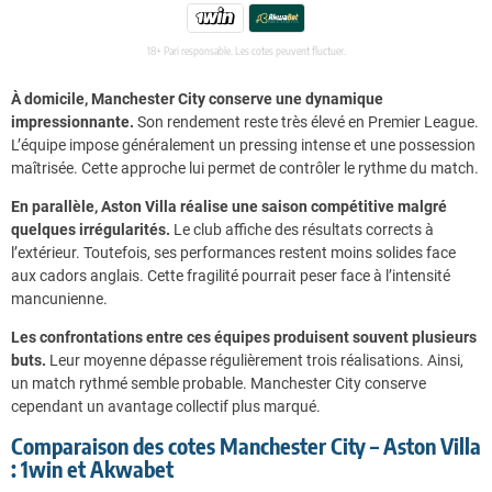
À domicile, Manchester City conserve une dynamique
impressionnante.
Son rendement reste très élevé en Premier League.
L’équipe impose généralement un pressing intense et une possession
maîtrisée. Cette approche lui permet de contrôler le rythme du match.
En parallèle, Aston Villa réalise une saison compétitive malgré
quelques irrégularités.
Le club affiche des résultats corrects à
l’extérieur. Toutefois, ses performances restent moins solides face
aux cadors anglais. Cette fragilité pourrait peser face à l’intensité
mancunienne.
Les confrontations entre ces équipes produisent souvent plusieurs
buts.
Leur moyenne dépasse régulièrement trois réalisations. Ainsi,
un match rythmé semble probable. Manchester City conserve
cependant un avantage collectif plus marqué.
Comparaison des cotes Manchester City – Aston Villa
: 1win et Akwabet