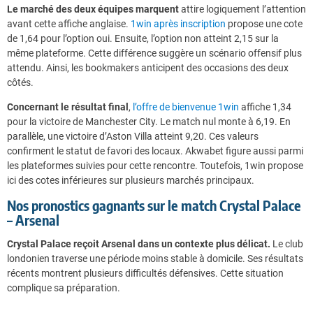
Le marché des deux équipes marquent
attire logiquement l’attention
avant cette affiche anglaise.
1win après inscription
propose une cote
de 1,64 pour l’option oui. Ensuite, l’option non atteint 2,15 sur la
même plateforme. Cette différence suggère un scénario offensif plus
attendu. Ainsi, les bookmakers anticipent des occasions des deux
côtés.
Concernant le résultat final
,
l’offre de bienvenue 1win
affiche 1,34
pour la victoire de Manchester City. Le match nul monte à 6,19. En
parallèle, une victoire d’Aston Villa atteint 9,20. Ces valeurs
confirment le statut de favori des locaux. Akwabet figure aussi parmi
les plateformes suivies pour cette rencontre. Toutefois, 1win propose
ici des cotes inférieures sur plusieurs marchés principaux.
Nos pronostics gagnants sur le match Crystal Palace
– Arsenal
Crystal Palace reçoit Arsenal dans un contexte plus délicat.
Le club
londonien traverse une période moins stable à domicile. Ses résultats
récents montrent plusieurs difficultés défensives. Cette situation
complique sa préparation.