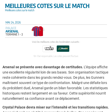
Arsenal se présente avec davantage de certitudes.
L’équipe affiche
une excellente régularité loin de ses bases. Son organisation tactique
reste cohérente dans les grands rendez-vous. De plus, les Gunners
maîtrisent souvent ce type de confrontation. Malgré une défaite lors
du précédent duel, Arsenal garde un bilan favorable. Les statistiques
historiques restent largement en sa faveur. Cette supériorité nourrit
naturellement sa confiance avant ce déplacement.
Crystal Palace devra miser sur l’intensité et les transitions rapides.