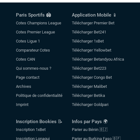
Paris Sportifs 🏟️
Application Mobile 📱
Cotes Champions League
Télécharger Premier Bet
Cotes Premier League
Télécharger Bet241
Cotes Ligue 1
Télécharger 1xBet
Comparateur Cotes
Télécharger Yellowbet
Cotes CAN
Télécharger Betandyou Africa
Qui sommes-nous ?
Télécharger Bet223
Page contact
Télécharger Congo Bet
Archives
Télécharger Malibet
Politique de confidentialité
Télécharger Betika
Imprint
Télécharger Goldpari
Inscription Bookies 📝
Infos par Pays 🌍
Inscription 1xBet
Parier au Bénin 🇧🇯
Inscription Lonagui
Parier au Burkina Faso 🇧🇫