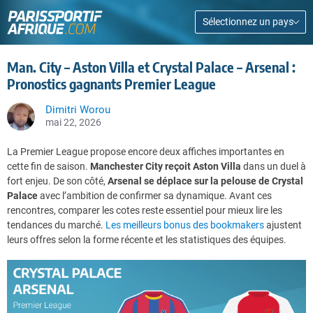
Sélectionnez un pays
Man. City – Aston Villa et Crystal Palace – Arsenal :
Pronostics gagnants Premier League
Dimitri Worou
mai 22, 2026
La Premier League propose encore deux affiches importantes en
cette fin de saison.
Manchester City reçoit Aston Villa
dans un duel à
fort enjeu. De son côté,
Arsenal se déplace sur la pelouse de Crystal
Palace
avec l’ambition de confirmer sa dynamique. Avant ces
rencontres, comparer les cotes reste essentiel pour mieux lire les
tendances du marché.
Les meilleurs bonus des bookmakers
ajustent
leurs offres selon la forme récente et les statistiques des équipes.