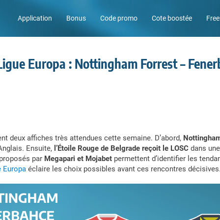
Application
Bonus
Code promo
Cote boostée
Free
 Ligue Europa : Nottingham Forrest – Fener
t deux affiches très attendues cette semaine. D’abord,
Nottingham
Anglais. Ensuite,
l’Étoile Rouge de Belgrade reçoit le LOSC
dans une 
s proposés par
Megapari et Mojabet
permettent d’identifier les tend
e Europa
éclaire les choix possibles avant ces rencontres décisives