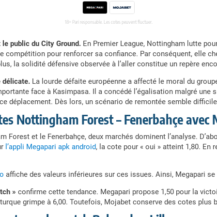
 le public du City Ground.
En Premier League, Nottingham lutte pour
tte compétition pour renforcer sa confiance. Par conséquent, elle c
lus, la solidité défensive observée à l’aller constitue un repère enc
 délicate.
La lourde défaite européenne a affecté le moral du group
ortante face à Kasimpasa. Il a concédé l’égalisation malgré une su
ce déplacement. Dès lors, un scénario de remontée semble difficile
tes Nottingham Forest – Fenerbahçe avec 
am Forest et le Fenerbahçe, deux marchés dominent l’analyse. D’ab
ur
l’appli Megapari apk android
, la cote pour « oui » atteint 1,80. En
go
affiche des valeurs inférieures sur ces issues. Ainsi, Megapari s
atch »
confirme cette tendance. Megapari propose 1,50 pour la victoi
oire turque grimpe à 6,00. Toutefois, Mojabet conserve des cotes plus