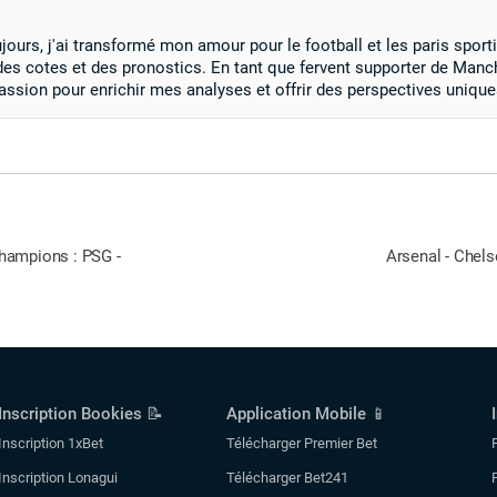
ours, j'ai transformé mon amour pour le football et les paris sport
des cotes et des pronostics. En tant que fervent supporter de Manch
assion pour enrichir mes analyses et offrir des perspectives unique
hampions : PSG -
Arsenal - Chels
Inscription Bookies 📝
Application Mobile 📱
Inscription 1xBet
Télécharger Premier Bet
Inscription Lonagui
Télécharger Bet241