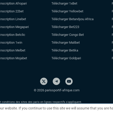
Inscription Afropari
Télécharger 1xBet
Inscription 22bet
Télécharger Yellowbet
Inscription Linebet
Télécharger Betandyou Africa
Inscription Megapari
Télécharger Bet223
Inscription Betclic
Télécharger Congo Bet
Inscription 1win
Télécharger Malibet
Inscription Melbet
Télécharger Betika
Inscription Mojabet
Télécharger Goldpari
© 2026 parissportif-afrique.com
 conditions des sites des paris en lignes respectifs s'appliquent.
r website. If you continue to use this site we will assume that you are ha
sponsable
gamblingtherapy.org.