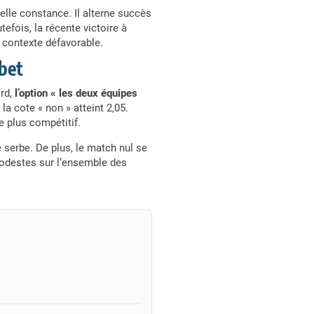
elle constance. Il alterne succès
tefois, la récente victoire à
n contexte défavorable.
bet
ord,
l’option « les deux équipes
 la cote « non » atteint 2,05.
 plus compétitif.
e serbe. De plus, le match nul se
s modestes sur l’ensemble des