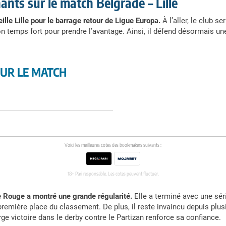
nts sur le match Belgrade – Lille
lle Lille pour le barrage retour de Ligue Europa.
À l’aller, le club s
son temps fort pour prendre l’avantage. Ainsi, il défend désormais 
ile Rouge a montré une grande régularité.
Elle a terminé avec une sér
première place du classement. De plus, il reste invaincu depuis plu
e victoire dans le derby contre le Partizan renforce sa confiance.