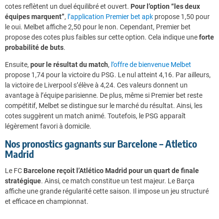
cotes reflètent un duel équilibré et ouvert.
Pour l’option “les deux
équipes marquent”
,
l’application Premier bet apk
propose 1,50 pour
le oui. Melbet affiche 2,50 pour le non. Cependant, Premier bet
propose des cotes plus faibles sur cette option. Cela indique une
forte
probabilité de buts
.
Ensuite,
pour le résultat du match
,
l’offre de bienvenue Melbet
propose 1,74 pour la victoire du PSG. Le nul atteint 4,16. Par ailleurs,
la victoire de Liverpool s’élève à 4,24. Ces valeurs donnent un
avantage à l’équipe parisienne. De plus, même si Premier bet reste
compétitif, Melbet se distingue sur le marché du résultat. Ainsi, les
cotes suggèrent un match animé. Toutefois, le PSG apparaît
légèrement favori à domicile.
Nos pronostics gagnants sur Barcelone – Atletico
Madrid
Le FC
Barcelone reçoit l’Atlético Madrid pour un quart de finale
stratégique
. Ainsi, ce match constitue un test majeur. Le Barça
affiche une grande régularité cette saison. Il impose un jeu structuré
et efficace en championnat.