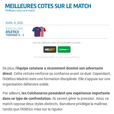
De plus,
l’équipe catalane a récemment dominé son adversaire
direct
. Cette victoire renforce sa confiance avant ce duel. Cependant,
l’Atlético Madrid reste une formation disciplinée. Elle s’appuie sur une
organisation défensive solide.
Par ailleurs,
les Colchoneros possèdent une expérience importante
dans ce type de confrontation
. Ils savent gérer la pression. Ainsi, ce
match oppose deux styles distincts. Barcelone privilégie la maîtrise,
tandis que l’Atlético mise sur la rigueur.