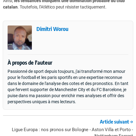
Ainsi,
les tendances indiquent une domination probable du club
catalan
. Toutefois, l’Atlético peut résister tactiquement.
Dimitri Worou
À propos de l'auteur
Passionné de sport depuis toujours, j'ai transformé mon amour
pour le football et les paris sportifs en une expertise reconnue
dans le domaine de l'analyse des cotes et des pronostics. En tant
que fervent supporter de Manchester City et du FC Barcelone, je
puise dans ma passion pour enrichir mes analyses et offrir des
perspectives uniques à mes lecteurs.
Article suivant
Ligue Europa : nos pronos sur Bologne - Aston Villa et Porto -
Nottingham Forrest