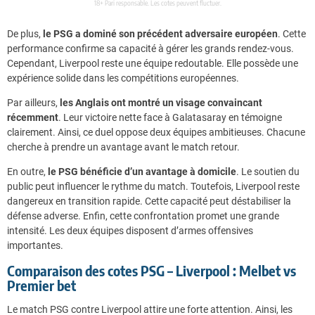
De plus,
le PSG a dominé son précédent adversaire européen
. Cette
performance confirme sa capacité à gérer les grands rendez-vous.
Cependant, Liverpool reste une équipe redoutable. Elle possède une
expérience solide dans les compétitions européennes.
Par ailleurs,
les Anglais ont montré un visage convaincant
récemment
. Leur victoire nette face à Galatasaray en témoigne
clairement. Ainsi, ce duel oppose deux équipes ambitieuses. Chacune
cherche à prendre un avantage avant le match retour.
En outre,
le PSG bénéficie d’un avantage à domicile
. Le soutien du
public peut influencer le rythme du match. Toutefois, Liverpool reste
dangereux en transition rapide. Cette capacité peut déstabiliser la
défense adverse. Enfin, cette confrontation promet une grande
intensité. Les deux équipes disposent d’armes offensives
importantes.
Comparaison des cotes PSG – Liverpool : Melbet vs
Premier bet
Le match PSG contre Liverpool attire une forte attention. Ainsi, les