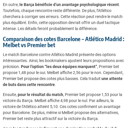
En outre,
le Barça bénéficie d’un avantage psychologique récent
.
Toutefois, chaque rencontre reste différente. De plus, l’Atlético
cherchera à corriger ses erreurs. Cette réaction peut rendre le match
plus équilibré. Enfin, cette opposition devrait offrir un duel tactique
intense. Les détails feront probablement la différence.
Comparaison des cotes Barcelone – Atlético Madrid :
Melbet vs Premier bet
Le match Barcelone contre Atlético Madrid présente des options
intéressantes. Ainsi, les bookmakers ajustent leurs propositions avec
précision.
Pour l’option “les deux équipes marquent”
, Premier bet
propose 1,48 pour le oui. Melbet affiche 2,56 pour le non. Cependant,
Premier bet propose des cotes plus basses. Cela traduit
une attente
de buts dans cette rencontre
.
Ensuite,
pour le résultat du match
, Premier bet propose 1,53 pour la
victoire du Barça. Melbet affiche 4,98 pour le nul. Par ailleurs, la
victoire de l’Atlético atteint 5,10. Ces cotes confirment un avantage
pour Barcelone. De plus, même si Melbet propose des alternatives,
Premier bet reste plus attractif sur la victoire du Barça.