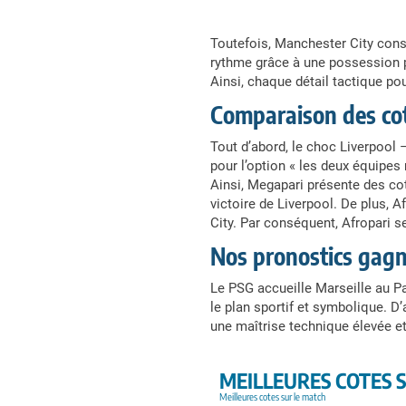
Toutefois, Manchester City cons
rythme grâce à une possession pa
Ainsi, chaque détail tactique pour
Comparaison des cot
Tout d’abord, le choc Liverpool 
pour l’option « les deux équipes
Ainsi, Megapari présente des cote
victoire de Liverpool. De plus, A
City. Par conséquent, Afropari s
Nos pronostics gagn
Le PSG accueille Marseille au P
le plan sportif et symbolique. D
une maîtrise technique élevée et