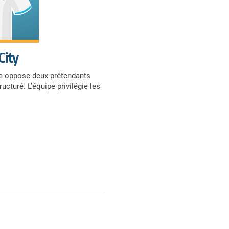
City
re oppose deux prétendants
ucturé. L’équipe privilégie les