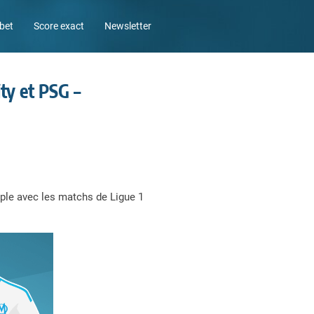
bet
Score exact
Newsletter
ty et PSG –
le avec les matchs de Ligue 1