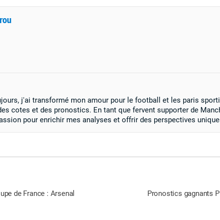
rou
ours, j'ai transformé mon amour pour le football et les paris sport
des cotes et des pronostics. En tant que fervent supporter de Manch
assion pour enrichir mes analyses et offrir des perspectives unique
upe de France : Arsenal
Pronostics gagnants P