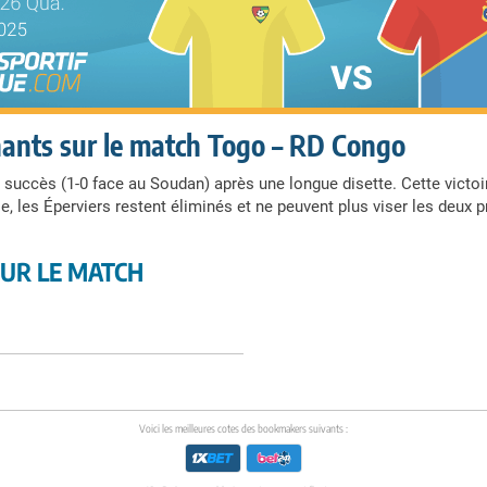
ants sur le match Togo – RD Congo
e succès (1-0 face au Soudan) après une longue disette. Cette victo
e, les Éperviers restent éliminés et ne peuvent plus viser les deux 