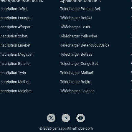
Inscription Bookies 📝
Application Mobile 📱
Inscription 1xBet
Télécharger Premier Bet
Inscription Lonagui
Télécharger Bet241
Inscription Afropari
Télécharger 1xBet
Inscription 22bet
Télécharger Yellowbet
Inscription Linebet
Télécharger Betandyou Africa
Inscription Megapari
Télécharger Bet223
Inscription Betclic
Télécharger Congo Bet
Inscription 1win
Télécharger Malibet
Inscription Melbet
Télécharger Betika
Inscription Mojabet
Télécharger Goldpari
© 2026 parissportif-afrique.com