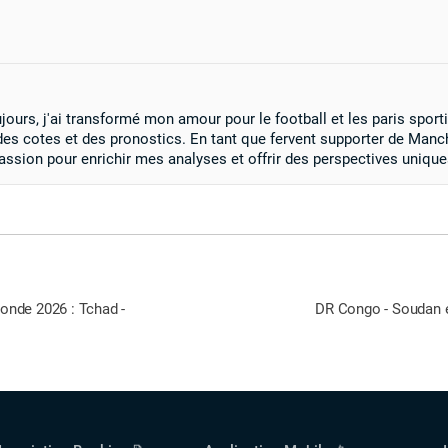
ours, j'ai transformé mon amour pour le football et les paris sport
des cotes et des pronostics. En tant que fervent supporter de Manch
assion pour enrichir mes analyses et offrir des perspectives unique
nde 2026 : Tchad -
DR Congo - Soudan et 