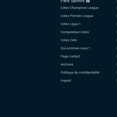
Paris Sportifs 🏟️
Cotes Champions League
Cotes Premier League
Cotes Ligue 1
Comparateur Cotes
Cotes CAN
Qui sommes-nous ?
Page contact
Archives
Politique de confidentialité
Imprint