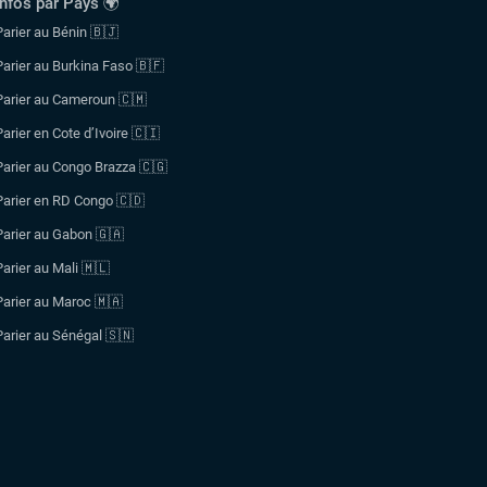
Infos par Pays 🌍
Parier au Bénin 🇧🇯
Parier au Burkina Faso 🇧🇫
Parier au Cameroun 🇨🇲
Parier en Cote d’Ivoire 🇨🇮
Parier au Congo Brazza 🇨🇬
Parier en RD Congo 🇨🇩
Parier au Gabon 🇬🇦
Parier au Mali 🇲🇱
Parier au Maroc 🇲🇦
Parier au Sénégal 🇸🇳