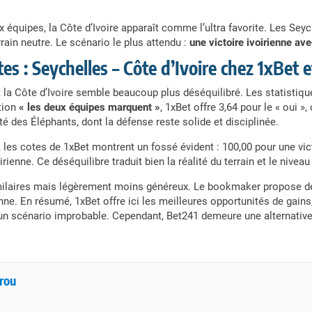
x équipes, la Côte d’Ivoire apparaît comme l’ultra favorite. Les Sey
rrain neutre. Le scénario le plus attendu :
une victoire ivoirienne av
s : Seychelles – Côte d’Ivoire chez 1xBet 
t la Côte d’Ivoire semble beaucoup plus déséquilibré. Les statistiq
tion
« les deux équipes marquent »
, 1xBet offre 3,64 pour le « oui »,
ité des Éléphants, dont la défense reste solide et disciplinée.
, les cotes de 1xBet montrent un fossé évident : 100,00 pour une vic
oirienne. Ce déséquilibre traduit bien la réalité du terrain et le nive
imilaires mais légèrement moins généreux. Le bookmaker propose de
nne. En résumé, 1xBet offre ici les meilleures opportunités de gai
 un scénario improbable. Cependant, Bet241 demeure une alternative 
rou