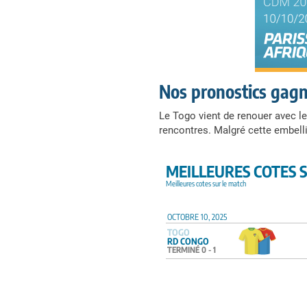
Nos pronostics gagn
Le Togo vient de renouer avec l
rencontres. Malgré cette embelli