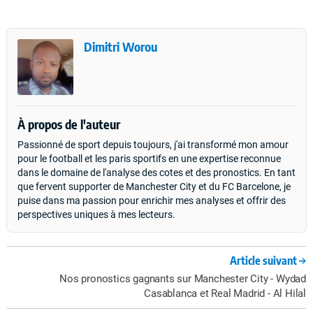
Dimitri Worou
À propos de l'auteur
Passionné de sport depuis toujours, j'ai transformé mon amour
pour le football et les paris sportifs en une expertise reconnue
dans le domaine de l'analyse des cotes et des pronostics. En tant
que fervent supporter de Manchester City et du FC Barcelone, je
puise dans ma passion pour enrichir mes analyses et offrir des
perspectives uniques à mes lecteurs.
Article suivant
Nos pronostics gagnants sur Manchester City - Wydad
Casablanca et Real Madrid - Al Hilal