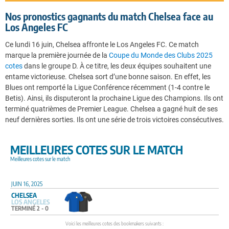
Nos pronostics gagnants du match Chelsea face au
Los Angeles FC
Ce lundi 16 juin, Chelsea affronte le Los Angeles FC. Ce match
marque la première journée de la
Coupe du Monde des Clubs 2025
cotes
dans le groupe D. À ce titre, les deux équipes souhaitent une
entame victorieuse. Chelsea sort d’une bonne saison. En effet, les
Blues ont remporté la Ligue Conférence récemment (1-4 contre le
Betis). Ainsi, ils disputeront la prochaine Ligue des Champions. Ils ont
terminé quatrièmes de Premier League. Chelsea a gagné huit de ses
neuf dernières sorties. Ils ont une série de trois victoires consécutives.