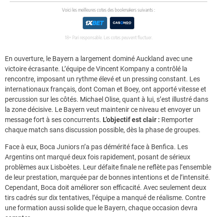
En ouverture, le Bayern a largement dominé Auckland avec une
victoire écrasante. L’équipe de Vincent Kompany a contrôlé la
rencontre, imposant un rythme élevé et un pressing constant. Les
internationaux français, dont Coman et Boey, ont apporté vitesse et
percussion sur les côtés. Michael Olise, quant à lui, s’est illustré dans
la zone décisive. Le Bayern veut maintenir ce niveau et envoyer un
message fort à ses concurrents.
L’objectif est clair :
Remporter
chaque match sans discussion possible, dès la phase de groupes.
Face à eux, Boca Juniors n’a pas démérité face à Benfica. Les
Argentins ont marqué deux fois rapidement, posant de sérieux
problèmes aux Lisboètes. Leur défaite finale ne reflète pas l’ensemble
de leur prestation, marquée par de bonnes intentions et de l’intensité.
Cependant, Boca doit améliorer son efficacité. Avec seulement deux
tirs cadrés sur dix tentatives, l’équipe a manqué de réalisme. Contre
une formation aussi solide que le Bayern, chaque occasion devra