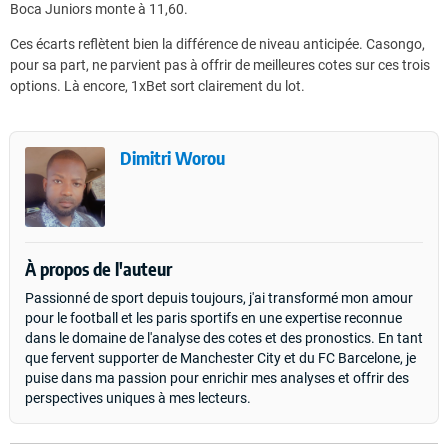
Boca Juniors monte à 11,60.
Ces écarts reflètent bien la différence de niveau anticipée. Casongo,
pour sa part, ne parvient pas à offrir de meilleures cotes sur ces trois
options. Là encore, 1xBet sort clairement du lot.
Dimitri Worou
À propos de l'auteur
Passionné de sport depuis toujours, j'ai transformé mon amour
pour le football et les paris sportifs en une expertise reconnue
dans le domaine de l'analyse des cotes et des pronostics. En tant
que fervent supporter de Manchester City et du FC Barcelone, je
puise dans ma passion pour enrichir mes analyses et offrir des
perspectives uniques à mes lecteurs.