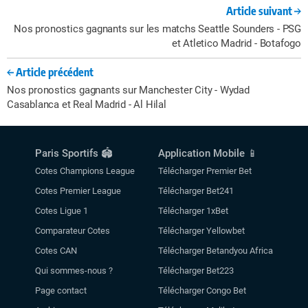
Article suivant
Nos pronostics gagnants sur les matchs Seattle Sounders - PSG
et Atletico Madrid - Botafogo
Article précédent
Nos pronostics gagnants sur Manchester City - Wydad
Casablanca et Real Madrid - Al Hilal
Paris Sportifs 🏟️
Application Mobile 📱
Cotes Champions League
Télécharger Premier Bet
Cotes Premier League
Télécharger Bet241
Cotes Ligue 1
Télécharger 1xBet
Comparateur Cotes
Télécharger Yellowbet
Cotes CAN
Télécharger Betandyou Africa
Qui sommes-nous ?
Télécharger Bet223
Page contact
Télécharger Congo Bet