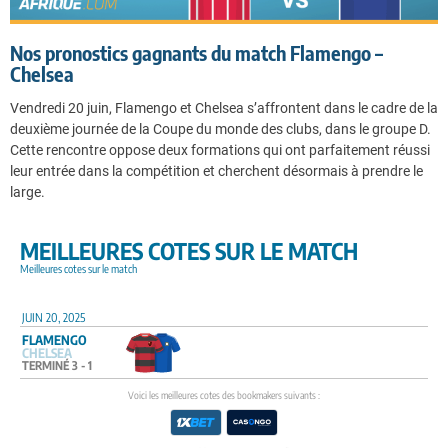
Nos pronostics gagnants du match Flamengo –
Chelsea
Vendredi 20 juin, Flamengo et Chelsea s’affrontent dans le cadre de la
deuxième journée de la Coupe du monde des clubs, dans le groupe D.
Cette rencontre oppose deux formations qui ont parfaitement réussi
leur entrée dans la compétition et cherchent désormais à prendre le
large.