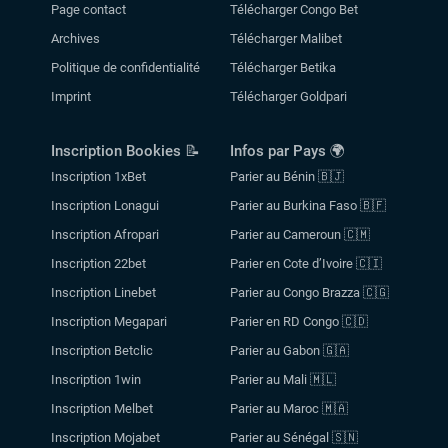
Page contact
Télécharger Congo Bet
Archives
Télécharger Malibet
Politique de confidentialité
Télécharger Betika
Imprint
Télécharger Goldpari
Inscription Bookies 📝
Infos par Pays 🌍
Inscription 1xBet
Parier au Bénin 🇧🇯
Inscription Lonagui
Parier au Burkina Faso 🇧🇫
Inscription Afropari
Parier au Cameroun 🇨🇲
Inscription 22bet
Parier en Cote d’Ivoire 🇨🇮
Inscription Linebet
Parier au Congo Brazza 🇨🇬
Inscription Megapari
Parier en RD Congo 🇨🇩
Inscription Betclic
Parier au Gabon 🇬🇦
Inscription 1win
Parier au Mali 🇲🇱
Inscription Melbet
Parier au Maroc 🇲🇦
Inscription Mojabet
Parier au Sénégal 🇸🇳