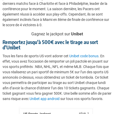
derniers matchs face à Charlotte et face à Philadelphie, leader de la
conférence pour le moment. La saison dernière, les Pacers ont
également réussi à accéder aux play-offs. Cependant, ils se sont
également inclinés face à Miami en 8ème de finale de conférence sur
le score de 4 victoires à 0.
Gagnez le jackpot sur
Unibet
Remportez jusqu’à 500€ avec le tirage au sort
d’Unibet
Tous les fans de sports US vont adorer cet
Unibet code bonus
. En
effet, vous avez l’occasion de remporter un joli pactole en jouant sur
vos sports préférés : NBA, NHL, NFL et même MLB. Chaque fois que
vous réaliserez un pari sportif de minimum 5€ sur l’un des sports US
annoncés ci-dessus, vous obtiendrez un ticket de tombola. Ce ticket
vous permettra de participer au tirage au sort Unibet chaque lundi
afin d’avoir la chance d’obtenir l’un des 10 tickets gagnants. Chaque
ticket gagnant vous fera gagner 500€. Une belle somme afin de parier
sans risque avec
Unibet app android
sur tous vos sports favoris.