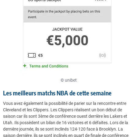
© unibet
Les meilleurs matchs NBA de cette semaine
Vous avez également la possibilité de parier sur la rencontre entre
Cleveland et les Clippers. Les Clippers réalisent un bon début de
saison car ils sont 3ème de conférence ouest derrière les Lakers et
Utah. Ils possèdent un bilan de 16 victoires et 6 défaites. Lors de la
dernière journée, ils se sont inclinés 124-120 face à Brooklyn. La
saison dernière, ils se sont inclinés en quart de finale de conférence