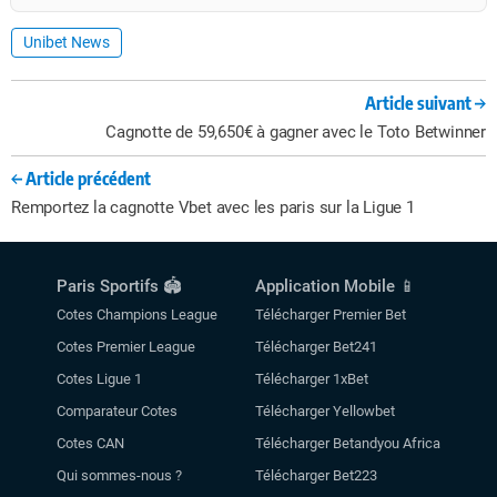
Unibet News
Article suivant
Cagnotte de 59,650€ à gagner avec le Toto Betwinner
Article précédent
Remportez la cagnotte Vbet avec les paris sur la Ligue 1
Paris Sportifs 🏟️
Application Mobile 📱
Cotes Champions League
Télécharger Premier Bet
Cotes Premier League
Télécharger Bet241
Cotes Ligue 1
Télécharger 1xBet
Comparateur Cotes
Télécharger Yellowbet
Cotes CAN
Télécharger Betandyou Africa
Qui sommes-nous ?
Télécharger Bet223