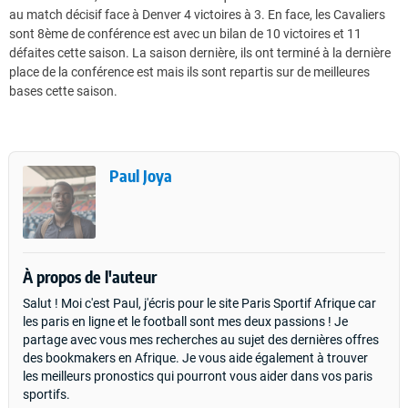
au match décisif face à Denver 4 victoires à 3. En face, les Cavaliers
sont 8ème de conférence est avec un bilan de 10 victoires et 11
défaites cette saison. La saison dernière, ils ont terminé à la dernière
place de la conférence est mais ils sont repartis sur de meilleures
bases cette saison.
Paul Joya
À propos de l'auteur
Salut ! Moi c'est Paul, j'écris pour le site Paris Sportif Afrique car
les paris en ligne et le football sont mes deux passions ! Je
partage avec vous mes recherches au sujet des dernières offres
des bookmakers en Afrique. Je vous aide également à trouver
les meilleurs pronostics qui pourront vous aider dans vos paris
sportifs.