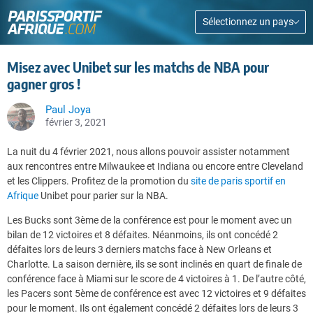
Sélectionnez un pays
Misez avec Unibet sur les matchs de NBA pour
gagner gros !
Paul Joya
février 3, 2021
La nuit du 4 février 2021, nous allons pouvoir assister notamment
aux rencontres entre Milwaukee et Indiana ou encore entre Cleveland
et les Clippers. Profitez de la promotion du
site de paris sportif en
Afrique
Unibet pour parier sur la NBA.
Les Bucks sont 3ème de la conférence est pour le moment avec un
bilan de 12 victoires et 8 défaites. Néanmoins, ils ont concédé 2
défaites lors de leurs 3 derniers matchs face à New Orleans et
Charlotte. La saison dernière, ils se sont inclinés en quart de finale de
conférence face à Miami sur le score de 4 victoires à 1. De l’autre côté,
les Pacers sont 5ème de conférence est avec 12 victoires et 9 défaites
pour le moment. Ils ont également concédé 2 défaites lors de leurs 3