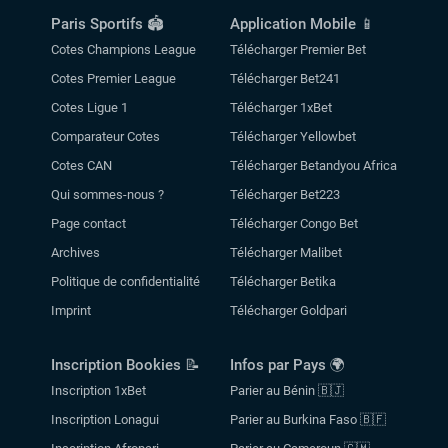
Paris Sportifs 🏟️
Application Mobile 📱
Cotes Champions League
Télécharger Premier Bet
Cotes Premier League
Télécharger Bet241
Cotes Ligue 1
Télécharger 1xBet
Comparateur Cotes
Télécharger Yellowbet
Cotes CAN
Télécharger Betandyou Africa
Qui sommes-nous ?
Télécharger Bet223
Page contact
Télécharger Congo Bet
Archives
Télécharger Malibet
Politique de confidentialité
Télécharger Betika
Imprint
Télécharger Goldpari
Inscription Bookies 📝
Infos par Pays 🌍
Inscription 1xBet
Parier au Bénin 🇧🇯
Inscription Lonagui
Parier au Burkina Faso 🇧🇫