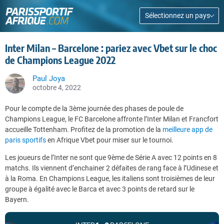
Sélectionnez un pays
Inter Milan – Barcelone : pariez avec Vbet sur le choc
de Champions League 2022
Paul Joya
octobre 4, 2022
Pour le compte de la 3ème journée des phases de poule de
Champions League, le FC Barcelone affronte l’Inter Milan et Francfort
accueille Tottenham. Profitez de la promotion de la
meilleure app de
paris sportifs
en Afrique Vbet pour miser sur le tournoi.
Les joueurs de l’Inter ne sont que 9ème de Série A avec 12 points en 8
matchs. Ils viennent d’enchainer 2 défaites de rang face à l’Udinese et
à la Roma. En Champions League, les italiens sont troisièmes de leur
groupe à égalité avec le Barca et avec 3 points de retard sur le
Bayern.