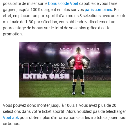
possibilité de miser sur le
bonus code Vbet
capable de vous faire
gagner jusqu’à 100% d’argent en plus sur vos
paris combinés
. En
effet, en plaçant un pari sportif d’au moins 3 sélections avec une cote
minimale de 1.30 par sélection, vous obtiendrez directement un
pourcentage de bonus sur le total de vos gains grâce à cette
promotion.
Vous pouvez donc monter jusqu’à 100% si vous avez plus de 20
sélections dans votre ticket sportif. Alors n’oubliez pas de télécharger
Vbet apk
pour obtenir plus d’informations sur les matchs à jouer pour
ce bonus.