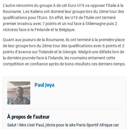
L’autre rencontre du groupe A de cet Euro U19 va opposer l’Italie à la
Roumanie. Les italiens ont dominé leur groupe lors du 2ème tour des
qualifications pour l’Euro. En effet, les U19 de l’Italie ont terminé
premier invaincu avec 7 points et un nul face à l’Allemagne puis 2
victoires face à la Finlande et la Belgique.
Quant aux joueurs de la Roumanie, ils ont terminé à la première place
de leur groupe lors du 2ème tour des qualifications avec 6 points et 2
points d’avance sur l’Islande et la Géorgie. Malgré une défaite lors de
la dernière journée face à l’Islande, les roumains entament cette
compétition en confiance après de bons résultats ces derniers temps.
Paul Joya
À propos de l'auteur
Salut ! Moi c'est Paul, j'écris pour le site Paris Sportif Afrique car