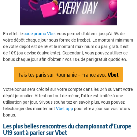
En effet, le
code promo Vbet
vous permet d’obtenir jusqu’à 5% de
votre dépôt chaque jour sous forme de freebet. Le montant minimum
de votre dépôt est de 5€ et le montant maximum du pari gratuit est
de 10€ (ou devise équivalente). Cependant, vous pouvez utiliser ce
bonus chaque jour afin d’obtenir vos 10€ de pari gratuit quotidien.
Fais tes paris sur Roumanie – France avec
Vbet
Votre bonus sera crédité sur votre compte dans les 24h suivant votre
dépôt journalier. Attention tout de même, l’offre est limitée à une
utilisation par jour. Si vous souhaitez en savoir plus, vous pouvez
télécharger dès maintenant
Vbet app
pour être à jour sur vos futurs
bonus.
Les plus belles rencontres du championnat d’Europe
U19 sont à parier sur Vbet