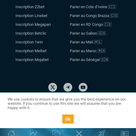
Inscription 22bet
Parier en Cote d’Ivoire 🇨🇮
Inscription Linebet
Parier au Congo Brazza 🇨🇬
Inscription Megapari
Parier en RD Congo 🇨🇩
Inscription Betclic
Parier au Gabon 🇬🇦
Inscription 1win
Parier au Mali 🇲🇱
Inscription Melbet
Parier au Maroc 🇲🇦
Inscription Mojabet
Parier au Sénégal 🇸🇳
© 2026 parissportif-afrique.com
We use cookies to ensure that we give you the best experience on our
website. If you continue to use this site we will assume that you are
happy with it.
Les termes et conditions des sites des paris en lignes respectifs s'appliquent.
Ok
18+. Pari responsable
gamblingtherapy.org.