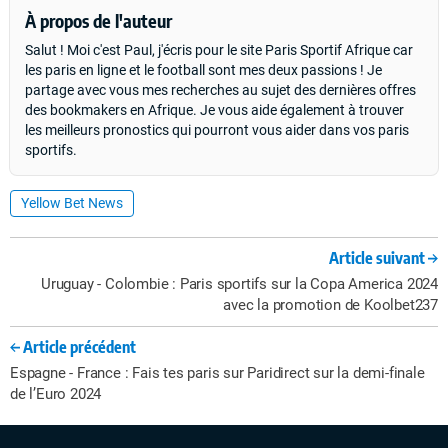
À propos de l'auteur
Salut ! Moi c'est Paul, j'écris pour le site Paris Sportif Afrique car
les paris en ligne et le football sont mes deux passions ! Je
partage avec vous mes recherches au sujet des dernières offres
des bookmakers en Afrique. Je vous aide également à trouver
les meilleurs pronostics qui pourront vous aider dans vos paris
sportifs.
Yellow Bet News
Article suivant
Uruguay - Colombie : Paris sportifs sur la Copa America 2024
avec la promotion de Koolbet237
Article précédent
Espagne - France : Fais tes paris sur Paridirect sur la demi-finale
de l’Euro 2024