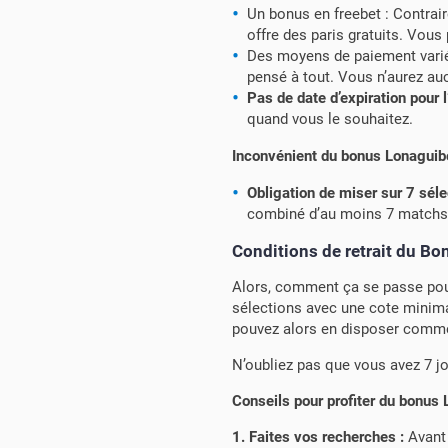
Un bonus en freebet : Contrair
offre des paris gratuits. Vous
Des moyens de paiement variés
pensé à tout. Vous n’aurez au
Pas de date d’expiration pour l’
quand vous le souhaitez.
Inconvénient du bonus Lonaguibe
Obligation de miser sur 7 sél
combiné d’au moins 7 matchs.
Conditions de retrait du B
Alors, comment ça se passe pour
sélections avec une cote minimal
pouvez alors en disposer comme 
N’oubliez pas que vous avez 7 jou
Conseils pour profiter du bonus
1. Faites vos recherches :
Avant 