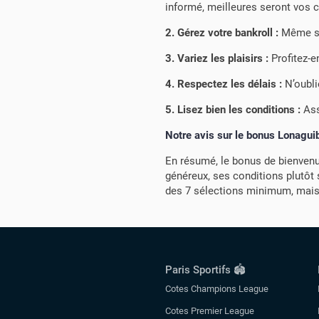
informé, meilleures seront vos 
2. Gérez votre bankroll :
Même si 
3. Variez les plaisirs :
Profitez-en
4. Respectez les délais :
N’oublie
5. Lisez bien les conditions :
Ass
Notre avis sur le bonus Lonagui
En résumé, le bonus de bienvenu
généreux, ses conditions plutôt sou
des 7 sélections minimum, mais 
Paris Sportifs 🏟️
Cotes Champions League
Cotes Premier League