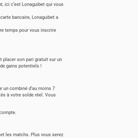
, ici c’est Lonaguibet qui vous
carte bancaire, Lonaguibet a
tre temps pour vous inscrire
t placer son pari gratuit sur un
e gains potentiels !
ur un combiné d’au moins 7
és à votre solde réel. Vous
e compte.
 et les matchs. Plus vous serez