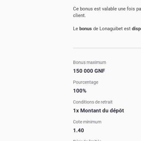
Ce bonus est valable une fois pa
client.
Le
bonus
de Lonaguibet est
disp
Bonus maximum
150 000 GNF
Pourcentage
100%
Conditions de retrait
1x Montant du dépôt
Cote minimum
1.40