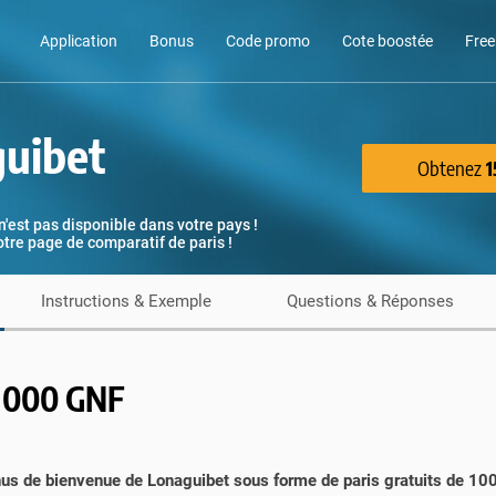
Application
Bonus
Code promo
Cote boostée
Free
uibet
Obtenez
1
est pas disponible dans votre pays !
otre page de comparatif de paris !
Instructions & Exemple
Questions & Réponses
0 000 GNF
us de bienvenue de Lonaguibet sous forme de paris gratuits de 1