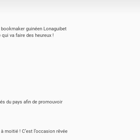
le bookmaker guinéen Lonaguibet
 qui va faire des heureux !
ités du pays afin de promouvoir
à moitié ! C’est l’occasion rêvée