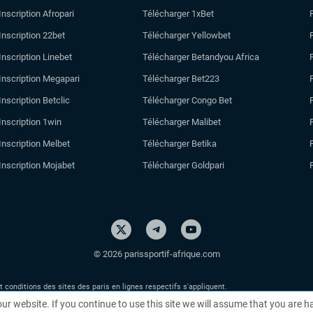
Inscription Afropari
Télécharger 1xBet
Inscription 22bet
Télécharger Yellowbet
Inscription Linebet
Télécharger Betandyou Africa
Inscription Megapari
Télécharger Bet223
Inscription Betclic
Télécharger Congo Bet
Inscription 1win
Télécharger Malibet
Inscription Melbet
Télécharger Betika
Inscription Mojabet
Télécharger Goldpari
© 2026 parissportif-afrique.com
 conditions des sites des paris en lignes respectifs s'appliquent.
r website. If you continue to use this site we will assume that you are ha
sponsable
gamblingtherapy.org.