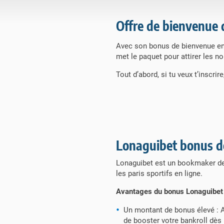
Offre de bienvenue 
Avec son bonus de bienvenue en 
met le paquet pour attirer les no
Tout d’abord, si tu veux t’inscrire
Lonaguibet bonus de
Lonaguibet est un bookmaker de G
les paris sportifs en ligne.
Avantages du bonus Lonaguibet 
Un montant de bonus élevé : A
de booster votre bankroll dès 