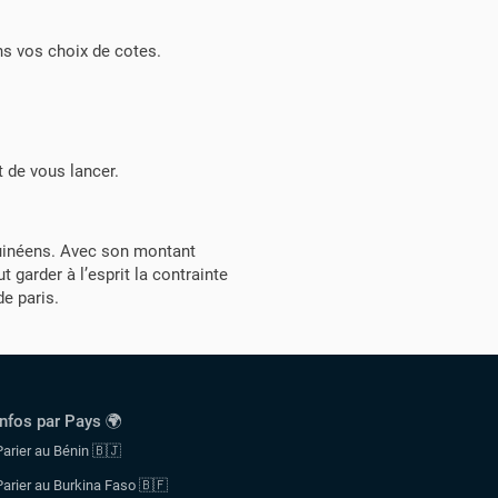
ns vos choix de cotes.
 de vous lancer.
guinéens. Avec son montant
ut garder à l’esprit la contrainte
e paris.
Infos par Pays 🌍
Parier au Bénin 🇧🇯
Parier au Burkina Faso 🇧🇫