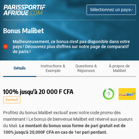
Sélectionnez un pays
Bonus Malibet
Malheureusement, ce bonus n'est pas disponible dans votre
pays ! Découvrez plus d'offres sur notre page de comparatif
de paris !
Instructions &
Questions &
À propos de
Détails
Exemple
Réponses
Malibet
100% jusqu'à 20 000 F CFA
9
Exclusif
Profitez du bonus Malibet exclusif avec notre code promo dès
maintenant ! Le bonus de bienvenue Malibet est réservé aux joueurs
du Mali.
Le montant du bonus sous forme de pari gratuit est de
100% jusqu'à 20,000F CFA en cas de 1er pari perdant.