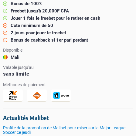
Bonus de 100%
Freebet jusqu'à 20,000F CFA
Jouer 1 fois le freebet pour le retirer en cash
Cote minimum de 50
2 jours pour jouer le freebet
Bonus de cashback si 1er pari perdant
Disponible
Mali
Valable jusqu'au
sans limite
Méthodes de paiement
Actualités Malibet
Profite de la promotion de Malibet pour miser sur la Major League
Soccer ce jeudi