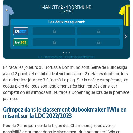
En face, les joueurs du Borussia Dortmund sont 5ème de Bundesliga
avec 12 points et un bilan de 4 victoires pour 2 défaites dont une lors
de la dernière journée 3-0 face à Leipzig. Sur la scène européenne, les
coéquipiers de Reus sont également très bien rentrés dans leur
compétition en s’imposant 3-0 face à Copenhague lors de la première
journée.
Grimpez dans le classement du bookmaker 1Win en
misant sur la LDC 2022/2023
Pour la 2ème journée de la Ligue des Champions, vous avez la
possibilité de grimper dans le classement du bookmaker 1Win en