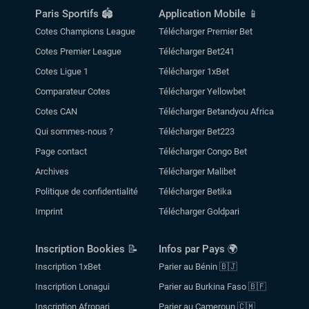
Paris Sportifs 🏟️
Application Mobile 📱
Cotes Champions League
Télécharger Premier Bet
Cotes Premier League
Télécharger Bet241
Cotes Ligue 1
Télécharger 1xBet
Comparateur Cotes
Télécharger Yellowbet
Cotes CAN
Télécharger Betandyou Africa
Qui sommes-nous ?
Télécharger Bet223
Page contact
Télécharger Congo Bet
Archives
Télécharger Malibet
Politique de confidentialité
Télécharger Betika
Imprint
Télécharger Goldpari
Inscription Bookies 📝
Infos par Pays 🌍
Inscription 1xBet
Parier au Bénin 🇧🇯
Inscription Lonagui
Parier au Burkina Faso 🇧🇫
Inscription Afropari
Parier au Cameroun 🇨🇲