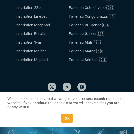
Inscription 22bet
Parier en Cote d’Ivoire 🇨🇮
Inscription Linebet
Parier au Congo Brazza 🇨🇬
Inscription Megapari
Parier en RD Congo 🇨🇩
Inscription Betclic
Parier au Gabon 🇬🇦
Inscription 1win
Parier au Mali 🇲🇱
Inscription Melbet
Parier au Maroc 🇲🇦
Inscription Mojabet
Parier au Sénégal 🇸🇳
© 2026 parissportif-afrique.com
We use cookies to ensure that we give you the best experience on our
website. If you continue to use this site we will assume that you are
happy with it.
Les termes et conditions des sites des paris en lignes respectifs s'appliquent.
Ok
18+. Pari responsable
gamblingtherapy.org.