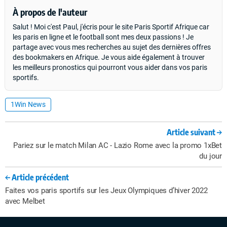
À propos de l'auteur
Salut ! Moi c'est Paul, j'écris pour le site Paris Sportif Afrique car
les paris en ligne et le football sont mes deux passions ! Je
partage avec vous mes recherches au sujet des dernières offres
des bookmakers en Afrique. Je vous aide également à trouver
les meilleurs pronostics qui pourront vous aider dans vos paris
sportifs.
1Win News
Article suivant
Pariez sur le match Milan AC - Lazio Rome avec la promo 1xBet
du jour
Article précédent
Faites vos paris sportifs sur les Jeux Olympiques d’hiver 2022
avec Melbet