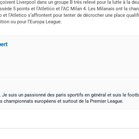
eçoivent Liverpool dans un groupe B très relevé pour la lutte à la d
ssède 5 points et l’Atletico et l’AC Milan 4. Les Milanais ont la chan
o et l’Atletico s’affrontent pour tenter de décrocher une place qualif
ition ou pour l’Europa League.
bert
. Je suis un passionné des paris sportifs en général et suis le footb
ds championnats européens et surtout de la Premier League.