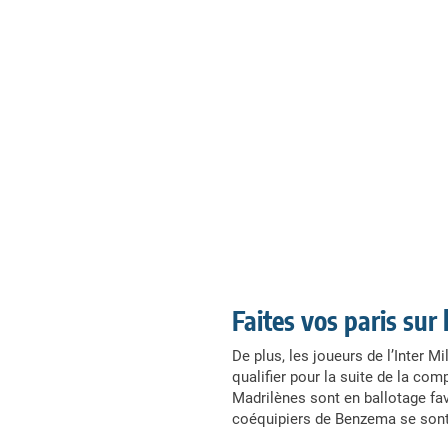
Faites vos paris sur
De plus, les joueurs de l’Inter 
qualifier pour la suite de la com
Madrilènes sont en ballotage favo
coéquipiers de Benzema se sont 