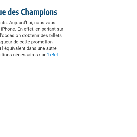
gue des Champions
nts. Aujourd’hui, nous vous
Phone. En effet, en pariant sur
occasion d’obtenir des billets
inqueur de cette promotion
 l’équivalent dans une autre
rmations nécessaires sur
1xBet