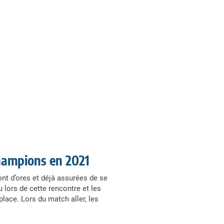
Champions en 2021
ont d’ores et déjà assurées de se
u lors de cette rencontre et les
place. Lors du match aller, les