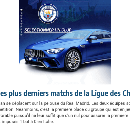
 les plus derniers matchs de la Ligue des 
Milan se déplacent sur la pelouse du Real Madrid. Les deux équipes s
pétition. Néanmoins, c’est la première place du groupe qui est en je
rable puisqu’il ne leur suffit que d’un nul pour assurer la première 
imposés 1 but à 0 en Italie.