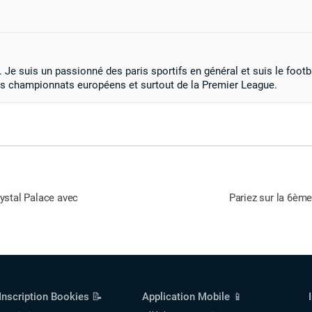
. Je suis un passionné des paris sportifs en général et suis le footb
ds championnats européens et surtout de la Premier League.
ystal Palace avec
Pariez sur la 6èm
Inscription Bookies 📝
Application Mobile 📱