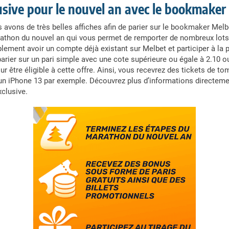
sive pour le nouvel an avec le bookmaker
 avons de très belles affiches afin de parier sur le bookmaker Melbe
thon du nouvel an qui vous permet de remporter de nombreux lots. 
lement avoir un compte déjà existant sur Melbet et participer à la
parier sur un pari simple avec une cote supérieure ou égale à 2.10 
r être éligible à cette offre. Ainsi, vous recevrez des tickets de to
un iPhone 13 par exemple. Découvrez plus d’informations directem
clusive.