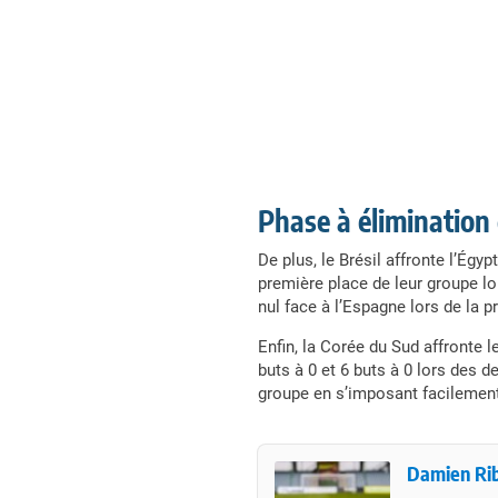
Phase à élimination 
De plus, le Brésil affronte l’Égy
première place de leur groupe lo
nul face à l’Espagne lors de la 
Enfin, la Corée du Sud affronte 
buts à 0 et 6 buts à 0 lors des 
groupe en s’imposant facilement 
Damien Ri