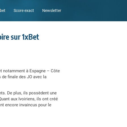
bet
Score exact
Newsletter
oire sur 1xBet
in et notamment à Espagne – Côte
 de finale des JO avec la
ts. De plus, ils possèdent une
ant aux Ivoiriens, ils ont créé
ont encore invaincus pour le