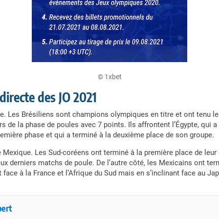
© 1xbet
directe des JO 2021
pte. Les Brésiliens sont champions olympiques en titre et ont tenu le
rs de la phase de poules avec 7 points. Ils affrontent l’Égypte, qui 
première phase et qui a terminé à la deuxième place de son groupe.
le Mexique. Les Sud-coréens ont terminé à la première place de leu
deux derniers matchs de poule. De l’autre côté, les Mexicains ont te
face à la France et l’Afrique du Sud mais en s’inclinant face au Ja
bert