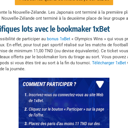
fronte la Nouvelle-Zélande. Les Japonais ont terminé à la première p
a Nouvelle-Zélande ont terminé à la deuxième place de leur groupe ave
iques lots avec le bookmaker 1xBet
ssibilité de participer au
bonus 1xBet
« Olympics Wins » qui vous pr
. En effet, pour tout pari sportif réalisé sur les matchs de footbal
ise de minimum 11,00 TND (ou devise équivalente). Ce ticket vous
eaux offerts par le bookmaker lors du tirage au sort. Vous pouvez 
ds si vous êtes tiré au sort à la fin du tournoi.
Télécharger 1xBet
v
e la journée.