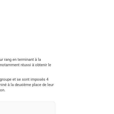
ur rang en terminant à la
a notamment réussi à obtenir le
r groupe et se sont imposés 4
rminé à la deuxième place de leur
pon.