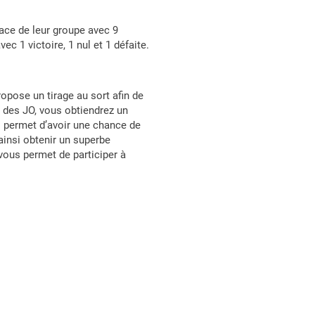
lace de leur groupe avec 9
c 1 victoire, 1 nul et 1 défaite.
opose un tirage au sort afin de
l des JO, vous obtiendrez un
 permet d’avoir une chance de
ainsi obtenir un superbe
ous permet de participer à