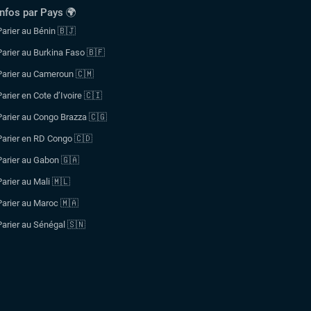
Infos par Pays 🌍
Parier au Bénin 🇧🇯
Parier au Burkina Faso 🇧🇫
Parier au Cameroun 🇨🇲
Parier en Cote d’Ivoire 🇨🇮
Parier au Congo Brazza 🇨🇬
Parier en RD Congo 🇨🇩
Parier au Gabon 🇬🇦
Parier au Mali 🇲🇱
Parier au Maroc 🇲🇦
Parier au Sénégal 🇸🇳