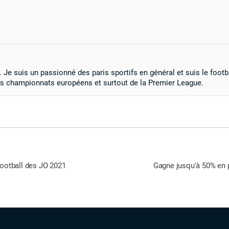
. Je suis un passionné des paris sportifs en général et suis le footb
ds championnats européens et surtout de la Premier League.
football des JO 2021
Gagne jusqu'à 50% en 