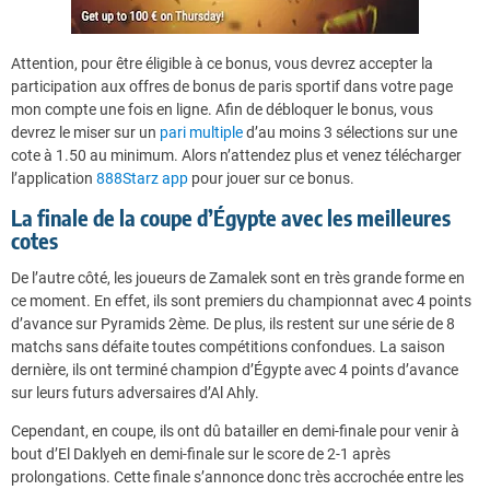
Attention, pour être éligible à ce bonus, vous devrez accepter la
participation aux offres de bonus de paris sportif dans votre page
mon compte une fois en ligne. Afin de débloquer le bonus, vous
devrez le miser sur un
pari multiple
d’au moins 3 sélections sur une
cote à 1.50 au minimum. Alors n’attendez plus et venez télécharger
l’application
888Starz app
pour jouer sur ce bonus.
La finale de la coupe d’Égypte avec les meilleures
cotes
De l’autre côté, les joueurs de Zamalek sont en très grande forme en
ce moment. En effet, ils sont premiers du championnat avec 4 points
d’avance sur Pyramids 2ème. De plus, ils restent sur une série de 8
matchs sans défaite toutes compétitions confondues. La saison
dernière, ils ont terminé champion d’Égypte avec 4 points d’avance
sur leurs futurs adversaires d’Al Ahly.
Cependant, en coupe, ils ont dû batailler en demi-finale pour venir à
bout d’El Daklyeh en demi-finale sur le score de 2-1 après
prolongations. Cette finale s’annonce donc très accrochée entre les