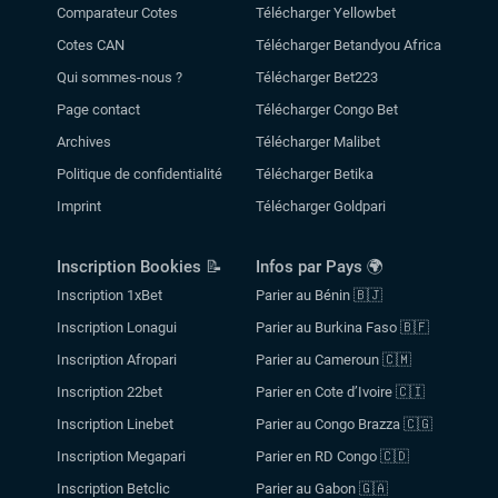
Comparateur Cotes
Télécharger Yellowbet
Cotes CAN
Télécharger Betandyou Africa
Qui sommes-nous ?
Télécharger Bet223
Page contact
Télécharger Congo Bet
Archives
Télécharger Malibet
Politique de confidentialité
Télécharger Betika
Imprint
Télécharger Goldpari
Inscription Bookies 📝
Infos par Pays 🌍
Inscription 1xBet
Parier au Bénin 🇧🇯
Inscription Lonagui
Parier au Burkina Faso 🇧🇫
Inscription Afropari
Parier au Cameroun 🇨🇲
Inscription 22bet
Parier en Cote d’Ivoire 🇨🇮
Inscription Linebet
Parier au Congo Brazza 🇨🇬
Inscription Megapari
Parier en RD Congo 🇨🇩
Inscription Betclic
Parier au Gabon 🇬🇦