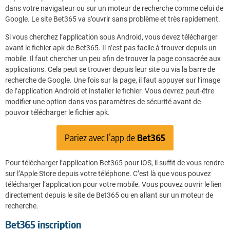
dans votre navigateur ou sur un moteur de recherche comme celui de
Google. Le site Bet365 va s’ouvrir sans problème et très rapidement.
Si vous cherchez l’application sous Android, vous devez télécharger
avant le fichier apk de Bet365. Il n’est pas facile à trouver depuis un
mobile. Il faut chercher un peu afin de trouver la page consacrée aux
applications. Cela peut se trouver depuis leur site ou via la barre de
recherche de Google. Une fois sur la page, il faut appuyer sur l’image
de l’application Android et installer le fichier. Vous devrez peut-être
modifier une option dans vos paramètres de sécurité avant de
pouvoir télécharger le fichier apk.
Pariez avec l’app de
Bet365
Pour télécharger l’application Bet365 pour iOS, il suffit de vous rendre
sur l’Apple Store depuis votre téléphone. C’est là que vous pouvez
télécharger l’application pour votre mobile. Vous pouvez ouvrir le lien
directement depuis le site de Bet365 ou en allant sur un moteur de
recherche.
Bet365 inscription