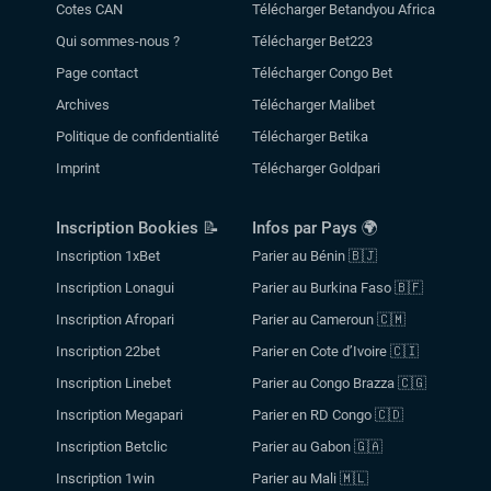
Cotes CAN
Télécharger Betandyou Africa
Qui sommes-nous ?
Télécharger Bet223
Page contact
Télécharger Congo Bet
Archives
Télécharger Malibet
Politique de confidentialité
Télécharger Betika
Imprint
Télécharger Goldpari
Inscription Bookies 📝
Infos par Pays 🌍
Inscription 1xBet
Parier au Bénin 🇧🇯
Inscription Lonagui
Parier au Burkina Faso 🇧🇫
Inscription Afropari
Parier au Cameroun 🇨🇲
Inscription 22bet
Parier en Cote d’Ivoire 🇨🇮
Inscription Linebet
Parier au Congo Brazza 🇨🇬
Inscription Megapari
Parier en RD Congo 🇨🇩
Inscription Betclic
Parier au Gabon 🇬🇦
Inscription 1win
Parier au Mali 🇲🇱