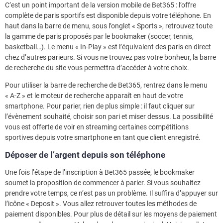
C’est un point important de la version mobile de Bet365 : l’offre
complète de paris sportifs est disponible depuis votre téléphone. En
haut dans la barre de menu, sous l’onglet « Sports », retrouvez toute
la gamme de paris proposés par le bookmaker (soccer, tennis,
basketball…). Le menu « In-Play » est l’équivalent des paris en direct
chez d’autres parieurs. Si vous ne trouvez pas votre bonheur, la barre
de recherche du site vous permettra d’accéder à votre choix.
Pour utiliser la barre de recherche de Bet365, rentrez dans le menu
« A-Z » et le moteur de recherche apparaît en haut de votre
smartphone. Pour parier, rien de plus simple : il faut cliquer sur
l’évènement souhaité, choisir son pari et miser dessus. La possibilité
vous est offerte de voir en streaming certaines compétitions
sportives depuis votre smartphone en tant que client enregistré.
Déposer de l’argent depuis son téléphone
Une fois l’étape de l’inscription à Bet365 passée, le bookmaker
soumet la proposition de commencer à parier. Si vous souhaitez
prendre votre temps, ce n’est pas un problème. Il suffira d’appuyer sur
l’icône « Deposit ». Vous allez retrouver toutes les méthodes de
paiement disponibles. Pour plus de détail sur les moyens de paiement