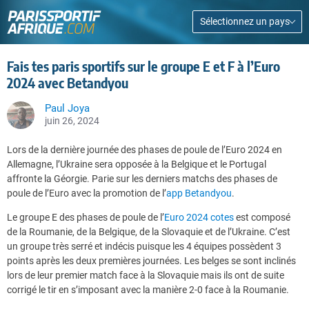
Sélectionnez un pays
Fais tes paris sportifs sur le groupe E et F à l’Euro
2024 avec Betandyou
Paul Joya
juin 26, 2024
Lors de la dernière journée des phases de poule de l’Euro 2024 en
Allemagne, l’Ukraine sera opposée à la Belgique et le Portugal
affronte la Géorgie. Parie sur les derniers matchs des phases de
poule de l’Euro avec la promotion de l’
app Betandyou
.
Le groupe E des phases de poule de l’
Euro 2024 cotes
est composé
de la Roumanie, de la Belgique, de la Slovaquie et de l’Ukraine. C’est
un groupe très serré et indécis puisque les 4 équipes possèdent 3
points après les deux premières journées. Les belges se sont inclinés
lors de leur premier match face à la Slovaquie mais ils ont de suite
corrigé le tir en s’imposant avec la manière 2-0 face à la Roumanie.