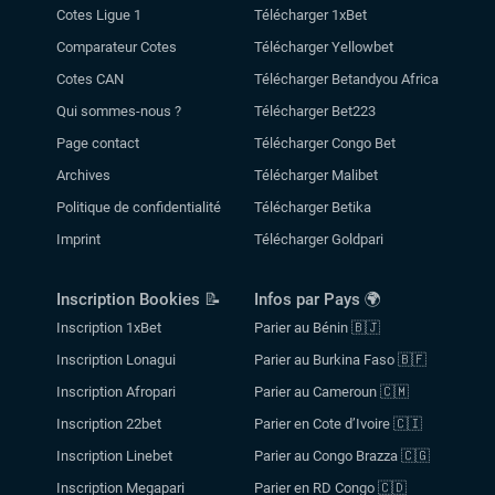
Cotes Ligue 1
Télécharger 1xBet
Comparateur Cotes
Télécharger Yellowbet
Cotes CAN
Télécharger Betandyou Africa
Qui sommes-nous ?
Télécharger Bet223
Page contact
Télécharger Congo Bet
Archives
Télécharger Malibet
Politique de confidentialité
Télécharger Betika
Imprint
Télécharger Goldpari
Inscription Bookies 📝
Infos par Pays 🌍
Inscription 1xBet
Parier au Bénin 🇧🇯
Inscription Lonagui
Parier au Burkina Faso 🇧🇫
Inscription Afropari
Parier au Cameroun 🇨🇲
Inscription 22bet
Parier en Cote d’Ivoire 🇨🇮
Inscription Linebet
Parier au Congo Brazza 🇨🇬
Inscription Megapari
Parier en RD Congo 🇨🇩