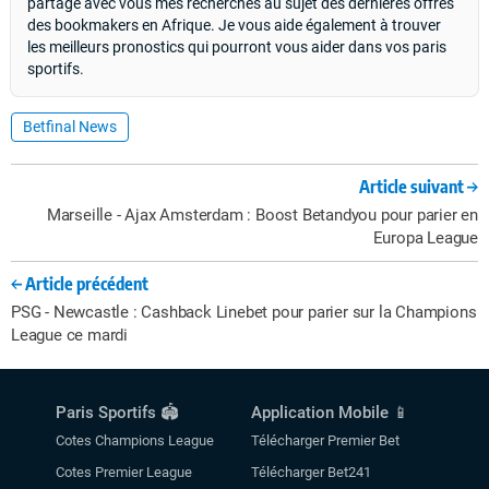
partage avec vous mes recherches au sujet des dernières offres
des bookmakers en Afrique. Je vous aide également à trouver
les meilleurs pronostics qui pourront vous aider dans vos paris
sportifs.
Betfinal News
Article suivant
Marseille - Ajax Amsterdam : Boost Betandyou pour parier en
Europa League
Article précédent
PSG - Newcastle : Cashback Linebet pour parier sur la Champions
League ce mardi
Paris Sportifs 🏟️
Application Mobile 📱
Cotes Champions League
Télécharger Premier Bet
Cotes Premier League
Télécharger Bet241