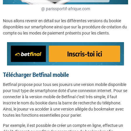
@ parissportif-afrique.com
Nous allons revenir en détail sur les différentes versions du bookie
disponibles sur smartphone ainsi que sur la procédure de création du
compte ou les modes de paiement présents pour les clients.
Télécharger Betfinal mobile
Betfinal propose pour tous ses joueurs une version mobile disponible
pour tout type de smartphone doté d’une connexion internet. Pour se
connecter à la version mobile de Betfinal c’est très simple, il faut
inscrire le nom du bookie dans la barre de recherche du téléphone.
Ainsi, le joueur va accéder à une version allégée du bookmaker avec
toutes les fonctions essentielles pour parier.
Par exemple, il est possible de créer un compte en ligne, effectue un