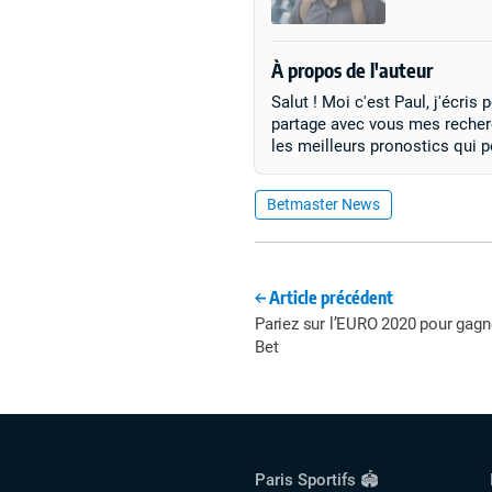
À propos de l'auteur
Salut ! Moi c'est Paul, j'écris
partage avec vous mes recherc
les meilleurs pronostics qui p
Betmaster News
Article précédent
Pariez sur l’EURO 2020 pour gagn
Bet
Paris Sportifs 🏟️