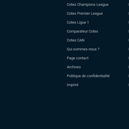
Cotes Champions League
Cotes Premier League
Cotes Ligue 1
Comparateur Cotes
Cotes CAN
Qui sommes-nous ?
Page contact
Archives
Politique de confidentialité
Imprint