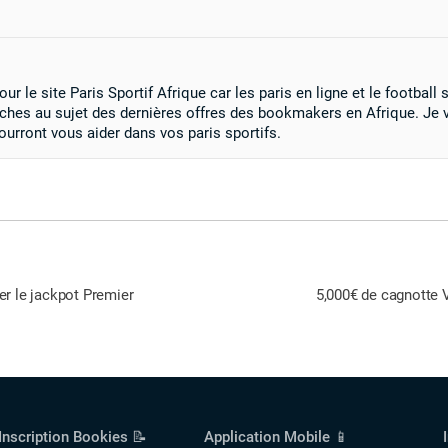
 pour le site Paris Sportif Afrique car les paris en ligne et le footba
hes au sujet des dernières offres des bookmakers en Afrique. Je 
ourront vous aider dans vos paris sportifs.
er le jackpot Premier
5,000€ de cagnotte V
Inscription Bookies 📝
Application Mobile 📱