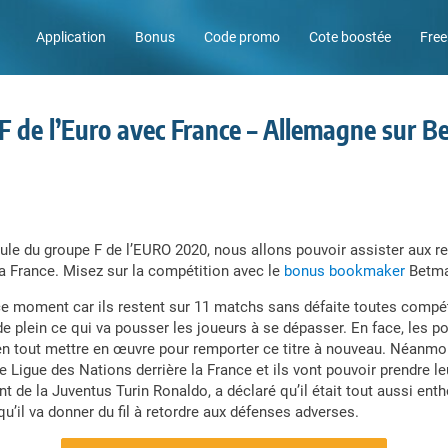
Application
Bonus
Code promo
Cote boostée
Free
 F de l’Euro avec France – Allemagne sur B
e du groupe F de l’EURO 2020, nous allons pouvoir assister aux ren
la France. Misez sur la compétition avec le
bonus bookmaker
Betma
e moment car ils restent sur 11 matchs sans défaite toutes compét
e plein ce qui va pousser les joueurs à se dépasser. En face, les 
en tout mettre en œuvre pour remporter ce titre à nouveau. Néanmoin
 Ligue des Nations derrière la France et ils vont pouvoir prendre l
ant de la Juventus Turin Ronaldo, a déclaré qu’il était tout aussi en
qu’il va donner du fil à retordre aux défenses adverses.