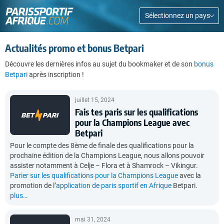
Sélectionnez un pays
Actualités promo et bonus Betpari
Découvre les dernières infos au sujet du bookmaker et de son
bonus
Betpari
après inscription !
juillet 15, 2024
Fais tes paris sur les qualifications
pour la Champions League avec
Betpari
Pour le compte des 8ème de finale des qualifications pour la
prochaine édition de la Champions League, nous allons pouvoir
assister notamment à Celje – Flora et à Shamrock – Vikingur.
Parier sur les qualifications pour la Champions League
avec la
promotion de l’
application de paris sportif en Afrique
Betpari.
plus…
mai 31, 2024