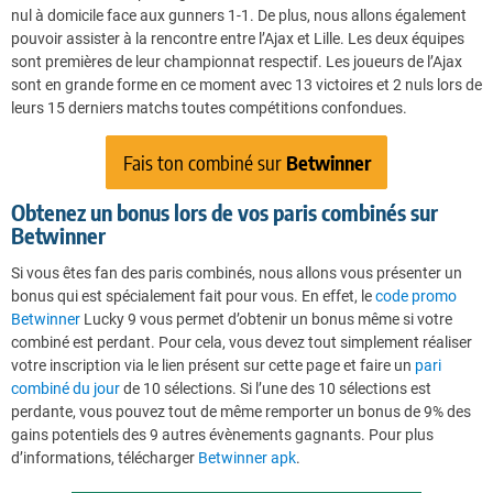
nul à domicile face aux gunners 1-1. De plus, nous allons également
pouvoir assister à la rencontre entre l’Ajax et Lille. Les deux équipes
sont premières de leur championnat respectif. Les joueurs de l’Ajax
sont en grande forme en ce moment avec 13 victoires et 2 nuls lors de
leurs 15 derniers matchs toutes compétitions confondues.
Fais ton combiné sur
Betwinner
Obtenez un bonus lors de vos paris combinés sur
Betwinner
Si vous êtes fan des paris combinés, nous allons vous présenter un
bonus qui est spécialement fait pour vous. En effet, le
code promo
Betwinner
Lucky 9 vous permet d’obtenir un bonus même si votre
combiné est perdant. Pour cela, vous devez tout simplement réaliser
votre inscription via le lien présent sur cette page et faire un
pari
combiné du jour
de 10 sélections. Si l’une des 10 sélections est
perdante, vous pouvez tout de même remporter un bonus de 9% des
gains potentiels des 9 autres évènements gagnants. Pour plus
d’informations, télécharger
Betwinner apk
.