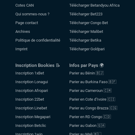
Cotes CAN
Télécharger Betandyou Africa
Qui sommes-nous ?
Télécharger Bet223
Page contact
Télécharger Congo Bet
Archives
Télécharger Malibet
Politique de confidentialité
Télécharger Betika
Imprint
Télécharger Goldpari
Inscription Bookies 📝
Infos par Pays 🌍
Inscription 1xBet
Parier au Bénin 🇧🇯
Inscription Lonagui
Parier au Burkina Faso 🇧🇫
Inscription Afropari
Parier au Cameroun 🇨🇲
Inscription 22bet
Parier en Cote d’Ivoire 🇨🇮
Inscription Linebet
Parier au Congo Brazza 🇨🇬
Inscription Megapari
Parier en RD Congo 🇨🇩
Inscription Betclic
Parier au Gabon 🇬🇦
Inscription 1win
Parier au Mali 🇲🇱