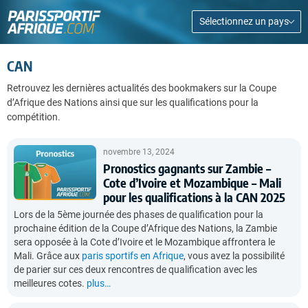
Sélectionnez un pays
CAN
Retrouvez les dernières actualités des bookmakers sur la Coupe
d’Afrique des Nations ainsi que sur les qualifications pour la
compétition.
novembre 13, 2024
Pronostics gagnants sur Zambie –
Cote d’Ivoire et Mozambique – Mali
pour les qualifications à la CAN 2025
Lors de la 5ème journée des phases de qualification pour la
prochaine édition de la Coupe d’Afrique des Nations, la Zambie
sera opposée à la Cote d’Ivoire et le Mozambique affrontera le
Mali. Grâce aux
paris sportifs en Afrique
, vous avez la possibilité
de parier sur ces deux rencontres de qualification avec les
meilleures cotes.
plus…