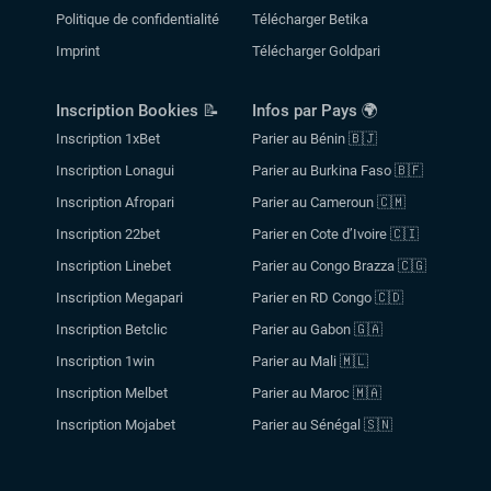
Politique de confidentialité
Télécharger Betika
Imprint
Télécharger Goldpari
Inscription Bookies 📝
Infos par Pays 🌍
Inscription 1xBet
Parier au Bénin 🇧🇯
Inscription Lonagui
Parier au Burkina Faso 🇧🇫
Inscription Afropari
Parier au Cameroun 🇨🇲
Inscription 22bet
Parier en Cote d’Ivoire 🇨🇮
Inscription Linebet
Parier au Congo Brazza 🇨🇬
Inscription Megapari
Parier en RD Congo 🇨🇩
Inscription Betclic
Parier au Gabon 🇬🇦
Inscription 1win
Parier au Mali 🇲🇱
Inscription Melbet
Parier au Maroc 🇲🇦
Inscription Mojabet
Parier au Sénégal 🇸🇳