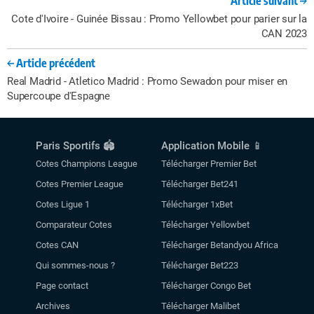
Article suivant
Cote d'Ivoire - Guinée Bissau : Promo Yellowbet pour parier sur la
CAN 2023
Article précédent
Real Madrid - Atletico Madrid : Promo Sewadon pour miser en
Supercoupe d'Espagne
Paris Sportifs 🏟️
Application Mobile 📱
Cotes Champions League
Télécharger Premier Bet
Cotes Premier League
Télécharger Bet241
Cotes Ligue 1
Télécharger 1xBet
Comparateur Cotes
Télécharger Yellowbet
Cotes CAN
Télécharger Betandyou Africa
Qui sommes-nous ?
Télécharger Bet223
Page contact
Télécharger Congo Bet
Archives
Télécharger Malibet